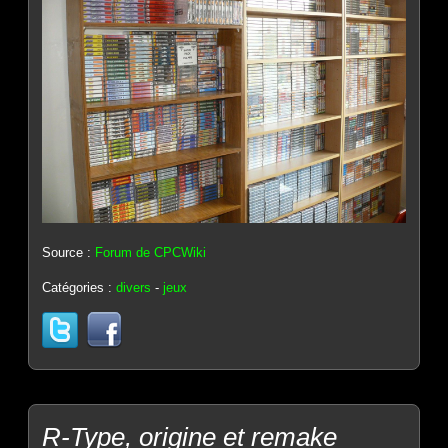
Source :
Forum de CPCWiki
Catégories :
divers
-
jeux
R-Type, origine et remake