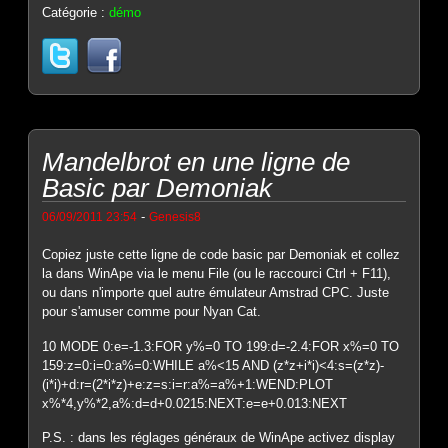
Catégorie :
démo
Mandelbrot en une ligne de
Basic par Demoniak
-
06/09/2011 23:54
Genesis8
Copiez juste cette ligne de code basic par Demoniak et collez
la dans WinApe via le menu File (ou le raccourci Ctrl + F11),
ou dans n'importe quel autre émulateur Amstrad CPC. Juste
pour s'amuser comme pour Nyan Cat.
10 MODE 0:e=-1.3:FOR y%=0 TO 199:d=-2.4:FOR x%=0 TO
159:z=0:i=0:a%=0:WHILE a%<15 AND (z*z+i*i)<4:s=(z*z)-
(i*i)+d:r=(2*i*z)+e:z=s:i=r:a%=a%+1:WEND:PLOT
x%*4,y%*2,a%:d=d+0.0215:NEXT:e=e+0.013:NEXT
P.S. : dans les réglages généraux de WinApe activez display