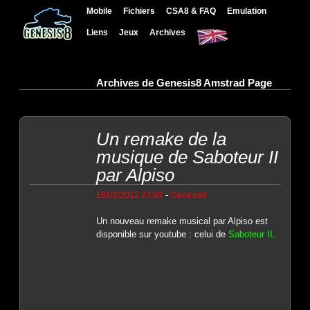
Mobile
Fichiers
CSA8 & FAQ
Emulation
Liens
Jeux
Archives
Archives de Genesis8 Amstrad Page
Un remake de la
musique de Saboteur II
par Alpiso
-
18/02/2012 23:50
Genesis8
Un nouveau remake musical par Alpiso est
disponible sur youtube : celui de
Saboteur II
.