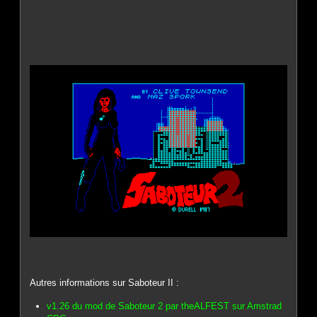
Autres informations sur Saboteur II :
v1.26 du mod de Saboteur 2 par theALFEST sur Amstrad