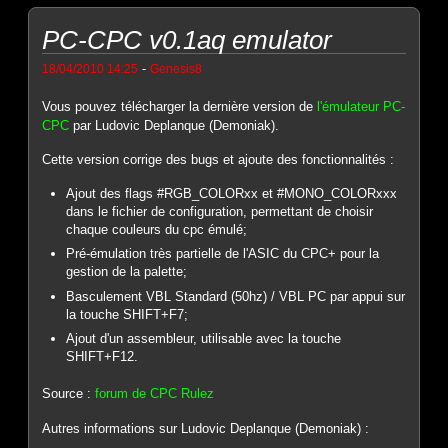
PC-CPC v0.1aq emulator
-
18/04/2010 14:25
Genesis8
Vous pouvez télécharger la dernière version de
l'émulateur PC-
CPC
par Ludovic Deplanque (Demoniak).
Cette version corrige des bugs et ajoute des fonctionnalités :
Ajout des flags #RGB_COLORxx et #MONO_COLORxxx
dans le fichier de configuration, permettant de choisir
chaque couleurs du cpc émulé;
Pré-émulation très partielle de l'ASIC du CPC+ pour la
gestion de la palette;
Basculement VBL Standard (50hz) / VBL PC par appui sur
la touche SHIFT+F7;
Ajout d'un assembleur, utilisable avec la touche
SHIFT+F12.
Source :
forum de CPC Rulez
Autres informations sur Ludovic Deplanque (Demoniak) :