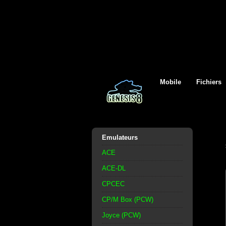
Mobile
Fichiers
Emulateurs
ACE
ACE-DL
CPCEC
CP/M Box (PCW)
Joyce (PCW)