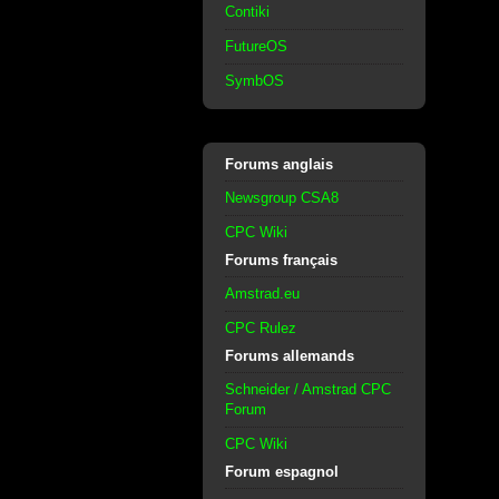
Contiki
FutureOS
SymbOS
Forums anglais
Newsgroup CSA8
CPC Wiki
Forums français
Amstrad.eu
CPC Rulez
Forums allemands
Schneider / Amstrad CPC
Forum
CPC Wiki
Forum espagnol