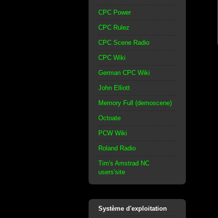
CPC Power
CPC Rulez
CPC Scene Radio
CPC Wiki
German CPC Wiki
John Elliott
Memory Full (demoscene)
Octoate
PCW Wiki
Roland Radio
Tim's Amstrad NC
users'site
Système d'exploitation