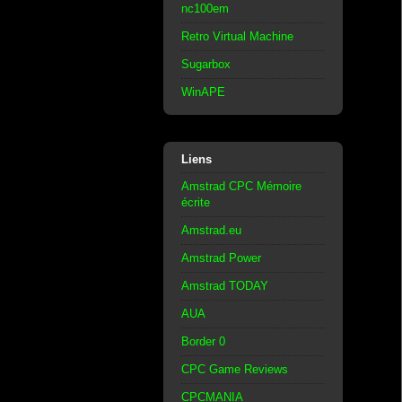
nc100em
Retro Virtual Machine
Sugarbox
WinAPE
Liens
Amstrad CPC Mémoire
écrite
Amstrad.eu
Amstrad Power
Amstrad TODAY
AUA
Border 0
CPC Game Reviews
CPCMANIA