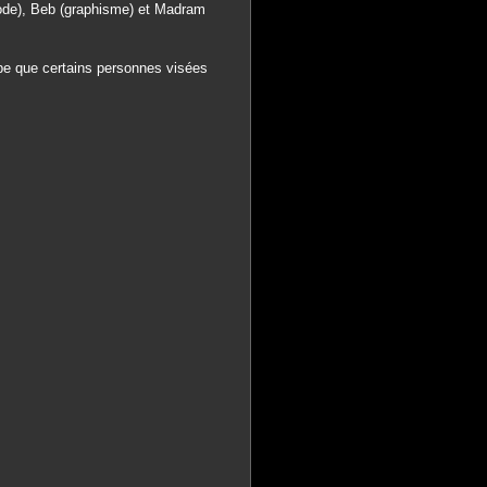
de), Beb (graphisme) et Madram
rbe que certains personnes visées