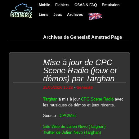
Mobile
Fichiers
CSA8 & FAQ
Emulation
Liens
Jeux
Archives
Archives de Genesis8 Amstrad Page
Mise à jour de CPC
Scene Radio (jeux et
démos) par Targhan
-
25/05/2026 15:28
Genesis8
Targhan
a mis à jour
CPC Scene Radio
avec
les musiques de démos et jeux récents.
Source :
CPCWiki
Site Web de Julien Nevo (Targhan)
Twitter de Julien Nevo (Targhan)