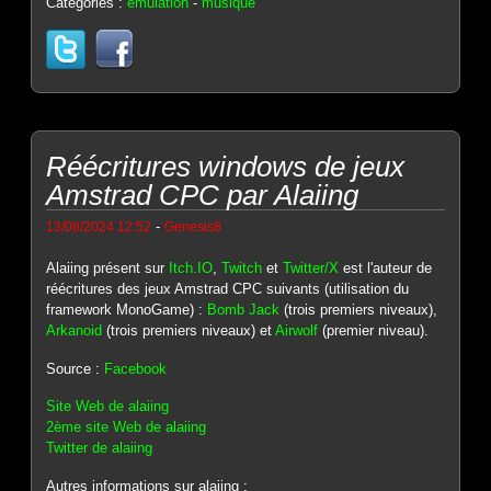
Catégories :
émulation
-
musique
Réécritures windows de jeux
Amstrad CPC par Alaiing
-
13/08/2024 12:52
Genesis8
Alaiing présent sur
Itch.IO
,
Twitch
et
Twitter/X
est l'auteur de
réécritures des jeux Amstrad CPC suivants (utilisation du
framework MonoGame) :
Bomb Jack
(trois premiers niveaux),
Arkanoid
(trois premiers niveaux) et
Airwolf
(premier niveau).
Source :
Facebook
Site Web de alaiing
2ème site Web de alaiing
Twitter de alaiing
Autres informations sur alaiing :