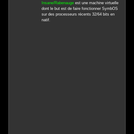
Insane/Rabenauge
est une machine virtuelle
dont le but est de faire fonctionner SymbOS
sur des processeurs récents 32/64 bits en
natif.