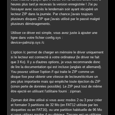
heures plus tard je recevais la version enregistrée ! J'ai pu
l'essayer avec succès le lendemain soir ayant récupéré un
lecteur ZIP dans la journée. Par chance j'avais toujours
plusieurs disques ZIP que j'avais utilisé par le passé malgré
plusieurs déménagements.
Utiliser ce driver est simple, vous avez juste à ajouter une
ligne dans votre fichier config.sys :
device=palmzip.sys /c
L'option /c permet de charger en mémoire le driver uniquement
si le lecteur est connecté à votre ordinateur (le driver ne fait
que 3 Ko). Il y a d'autres options, je vous recommande donc
de lire la documentation qui est incluse (anglais et allemand).
You pouvez utiliser l'option /f qui traite le ZIP comme un
disque fixe pour obtenir une vitesse de lecteure/écriture un
peu plus importante mais qui empêche toute éjection du ZIP
(sinon perte de données possible). Le ZIP peut tout de même
être ejecté en utilisant l'utilitaire fourni : zipman.
Zipman doit être utilisé si vous avez msdos 2 ou 3 pour créer
et formater 3 partitions de 32 Mo (en FAT12 utilisée par les
disquettes ou en FAT16), ou une partition habituelle de 96 Mo
si vous utilisez msdos 4 ou ultérieur. Zipcopy est un utilitaire