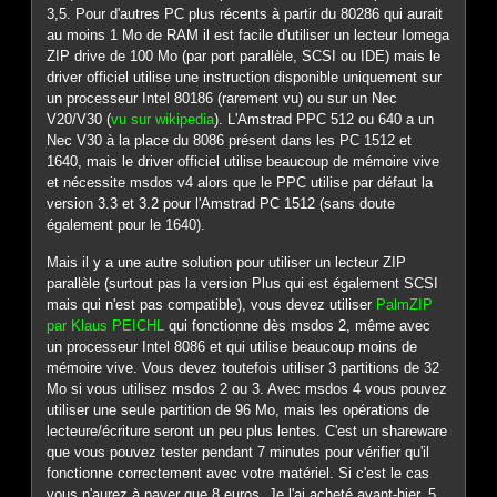
3,5. Pour d'autres PC plus récents à partir du 80286 qui aurait
au moins 1 Mo de RAM il est facile d'utiliser un lecteur Iomega
ZIP drive de 100 Mo (par port parallèle, SCSI ou IDE) mais le
driver officiel utilise une instruction disponible uniquement sur
un processeur Intel 80186 (rarement vu) ou sur un Nec
V20/V30 (
vu sur wikipedia
). L'Amstrad PPC 512 ou 640 a un
Nec V30 à la place du 8086 présent dans les PC 1512 et
1640, mais le driver officiel utilise beaucoup de mémoire vive
et nécessite msdos v4 alors que le PPC utilise par défaut la
version 3.3 et 3.2 pour l'Amstrad PC 1512 (sans doute
également pour le 1640).
Mais il y a une autre solution pour utiliser un lecteur ZIP
parallèle (surtout pas la version Plus qui est également SCSI
mais qui n'est pas compatible), vous devez utiliser
PalmZIP
par Klaus PEICHL
qui fonctionne dès msdos 2, même avec
un processeur Intel 8086 et qui utilise beaucoup moins de
mémoire vive. Vous devez toutefois utiliser 3 partitions de 32
Mo si vous utilisez msdos 2 ou 3. Avec msdos 4 vous pouvez
utiliser une seule partition de 96 Mo, mais les opérations de
lecteure/écriture seront un peu plus lentes. C'est un shareware
que vous pouvez tester pendant 7 minutes pour vérifier qu'il
fonctionne correctement avec votre matériel. Si c'est le cas
vous n'aurez à payer que 8 euros. Je l'ai acheté avant-hier, 5