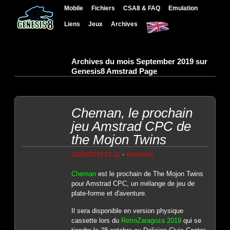
Mobile
Fichiers
CSA8 & FAQ
Emulation
Liens
Jeux
Archives
Archives du mois September 2019 sur
Genesis8 Amstrad Page
Cheman, le prochain
jeu Amstrad CPC de
the Mojon Twins
-
01/09/2019 22:11
Genesis8
Cheman
est le prochain de The Mojon Twins
pour Amstrad CPC, un mélange de jeu de
plate-forme et d'aventure.
Il sera disponible en version physique
cassette lors du
RetroZaragoza 2019
qui se