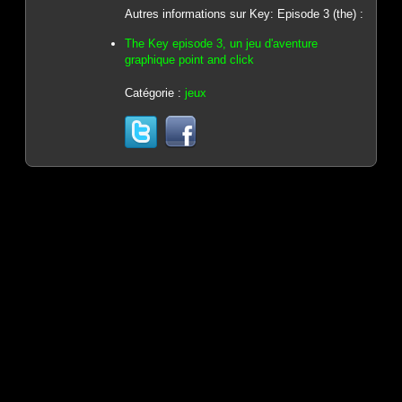
Autres informations sur Key: Episode 3 (the) :
The Key episode 3, un jeu d'aventure
graphique point and click
Catégorie :
jeux