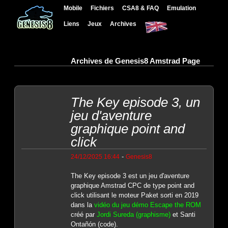
Mobile
Fichiers
CSA8 & FAQ
Emulation
Liens
Jeux
Archives
Archives de Genesis8 Amstrad Page
The Key episode 3, un
jeu d'aventure
graphique point and
click
-
24/12/2025 16:44
Genesis8
The Key episode 3 est un jeu d'aventure
graphique Amstrad CPC de type point and
click utilisant le moteur Paket sorti en 2019
dans la
vidéo du jeu démo Escape the ROM
créé par
Jordi Sureda (graphisme)
et Santi
Ontañón (code).