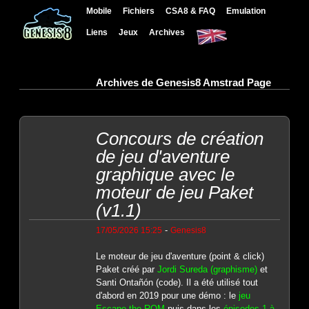
Mobile
Fichiers
CSA8 & FAQ
Emulation
Liens
Jeux
Archives
Archives de Genesis8 Amstrad Page
Concours de création
de jeu d'aventure
graphique avec le
moteur de jeu Paket
(v1.1)
-
17/05/2026 15:25
Genesis8
Le moteur de jeu d'aventure (point & click)
Paket créé par
Jordi Sureda (graphisme)
et
Santi Ontañón (code). Il a été utilisé tout
d'abord en 2019 pour une démo : le
jeu
Escape the ROM
puis dans les
épisodes 1 à