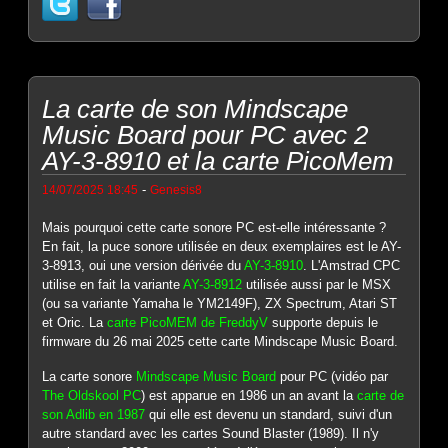
La carte de son Mindscape
Music Board pour PC avec 2
AY-3-8910 et la carte PicoMem
-
14/07/2025 18:45
Genesis8
Mais pourquoi cette carte sonore PC est-elle intéressante ?
En fait, la puce sonore utilisée en deux exemplaires est le AY-
3-8913, oui une version dérivée du
AY-3-8910
. L'Amstrad CPC
utilise en fait la variante
AY-3-8912
utilisée aussi par le MSX
(ou sa variante Yamaha le YM2149F), ZX Spectrum, Atari ST
et Oric. La
carte PicoMEM de FreddyV
supporte depuis le
firmware du 26 mai 2025 cette carte Mindscape Music Board.
La carte sonore
Mindscape Music Board
pour PC (vidéo par
The Oldskool PC
) est apparue en 1986 un an avant la
carte de
son Adlib en 1987
qui elle est devenu un standard, suivi d'un
autre standard avec les cartes Sound Blaster (1989). Il n'y