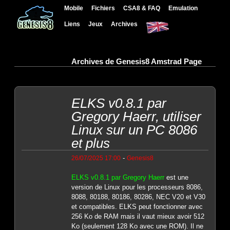
Mobile
Fichiers
CSA8 & FAQ
Emulation
Liens
Jeux
Archives
Archives de Genesis8 Amstrad Page
ELKS v0.8.1 par
Gregory Haerr, utiliser
Linux sur un PC 8086
et plus
-
26/07/2025 17:00
Genesis8
ELKS v0.8.1 par Gregory Haerr
est une
version de Linux pour les processeurs 8086,
8088, 80188, 80186, 80286, NEC V20 et V30
et compatibles. ELKS peut fonctionner avec
256 Ko de RAM mais il vaut mieux avoir 512
Ko (seulement 128 Ko avec une ROM). Il ne