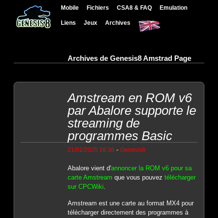
Mobile
Fichiers
CSA8 & FAQ
Emulation
Liens
Jeux
Archives
Archives de Genesis8 Amstrad Page
Amstream en ROM v6
par Abalore supporte le
streaming de
programmes Basic
-
21/01/2025 16:38
Genesis8
Abalore vient d'
annoncer la ROM v6 pour sa
carte Amstream
que vous pouvez
télécharger
sur CPCWiki
.
Amstream est une carte au format MX4 pour
télécharger directement des programmes à