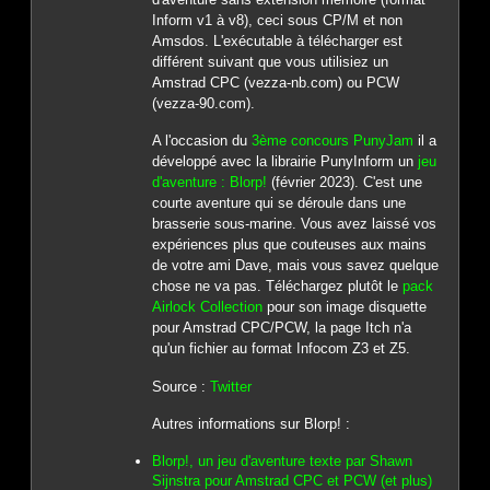
Inform v1 à v8), ceci sous CP/M et non
Amsdos. L'exécutable à télécharger est
différent suivant que vous utilisiez un
Amstrad CPC (vezza-nb.com) ou PCW
(vezza-90.com).
A l'occasion du
3ème concours PunyJam
il a
développé avec la librairie PunyInform un
jeu
d'aventure : Blorp!
(février 2023). C'est une
courte aventure qui se déroule dans une
brasserie sous-marine. Vous avez laissé vos
expériences plus que couteuses aux mains
de votre ami Dave, mais vous savez quelque
chose ne va pas. Téléchargez plutôt le
pack
Airlock Collection
pour son image disquette
pour Amstrad CPC/PCW, la page Itch n'a
qu'un fichier au format Infocom Z3 et Z5.
Source :
Twitter
Autres informations sur Blorp! :
Blorp!, un jeu d'aventure texte par Shawn
Sijnstra pour Amstrad CPC et PCW (et plus)