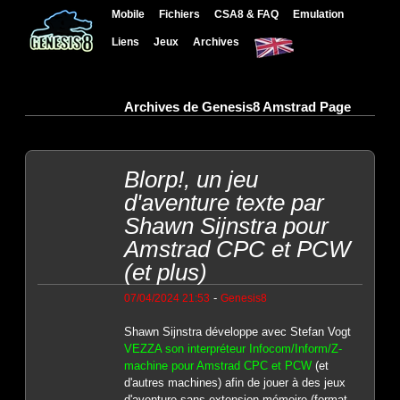
Mobile
Fichiers
CSA8 & FAQ
Emulation
Liens
Jeux
Archives
Archives de Genesis8 Amstrad Page
Blorp!, un jeu
d'aventure texte par
Shawn Sijnstra pour
Amstrad CPC et PCW
(et plus)
-
07/04/2024 21:53
Genesis8
Shawn Sijnstra développe avec Stefan Vogt
VEZZA son interpréteur Infocom/Inform/Z-
machine pour Amstrad CPC et PCW
(et
d'autres machines) afin de jouer à des jeux
d'aventure sans extension mémoire (format