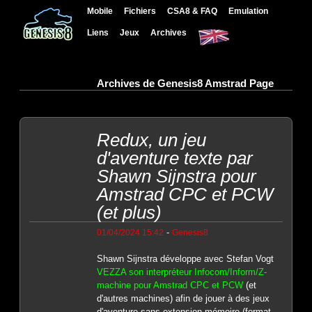
Mobile
Fichiers
CSA8 & FAQ
Emulation
Liens
Jeux
Archives
Archives de Genesis8 Amstrad Page
Redux, un jeu
d'aventure texte par
Shawn Sijnstra pour
Amstrad CPC et PCW
(et plus)
-
01/04/2024 15:42
Genesis8
Shawn Sijnstra développe avec Stefan Vogt
VEZZA son interpréteur Infocom/Inform/Z-
machine pour Amstrad CPC et PCW
(et
d'autres machines) afin de jouer à des jeux
d'aventure sans extension mémoire (format