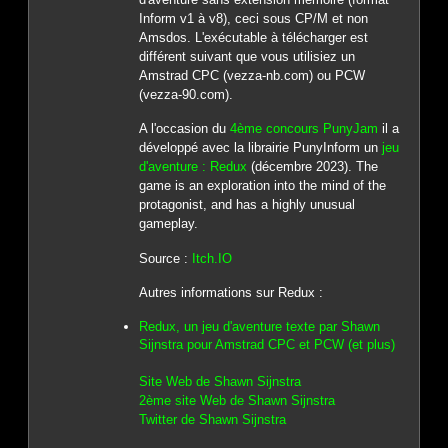
Inform v1 à v8), ceci sous CP/M et non
Amsdos. L'exécutable à télécharger est
différent suivant que vous utilisiez un
Amstrad CPC (vezza-nb.com) ou PCW
(vezza-90.com).
A l'occasion du
4ème concours PunyJam
il a
développé avec la librairie PunyInform un
jeu
d'aventure : Redux
(décembre 2023). The
game is an exploration into the mind of the
protagonist, and has a highly unusual
gameplay.
Source :
Itch.IO
Autres informations sur Redux :
Redux, un jeu d'aventure texte par Shawn
Sijnstra pour Amstrad CPC et PCW (et plus)
Site Web de Shawn Sijnstra
2ème site Web de Shawn Sijnstra
Twitter de Shawn Sijnstra