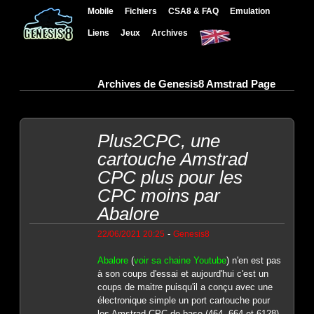
Mobile
Fichiers
CSA8 & FAQ
Emulation
Liens
Jeux
Archives
Archives de Genesis8 Amstrad Page
Plus2CPC, une
cartouche Amstrad
CPC plus pour les
CPC moins par
Abalore
-
22/06/2021 20:25
Genesis8
Abalore
(
voir sa chaine Youtube
) n'en est pas
à son coups d'essai et aujourd'hui c'est un
coups de maitre puisqu'il a conçu avec une
électronique simple un port cartouche pour
les Amstrad CPC de base (464, 664 et 6128)