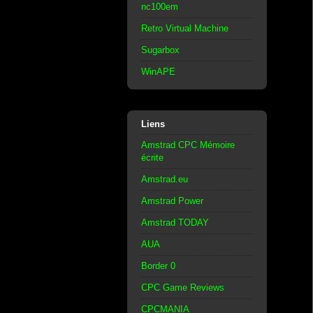
nc100em
Retro Virtual Machine
Sugarbox
WinAPE
Liens
Amstrad CPC Mémoire
écrite
Amstrad.eu
Amstrad Power
Amstrad TODAY
AUA
Border 0
CPC Game Reviews
CPCMANIA