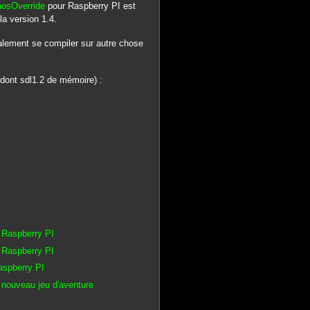
aosOverride
pour Raspberry PI est
 la version 1.4.
alement se compiler sur autre chose
(dont sdl1.2 de mémoire) :
 Raspberry PI
 Raspberry PI
aspberry PI
nouveau jeu d'aventure