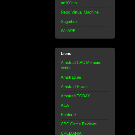
nc100em
Retro Virtual Machine
Sugarbox
WinAPE
Liens
Amstrad CPC Mémoire
écrite
Amstrad.eu
Amstrad Power
Amstrad TODAY
AUA
Border 0
CPC Game Reviews
CPCMANIA