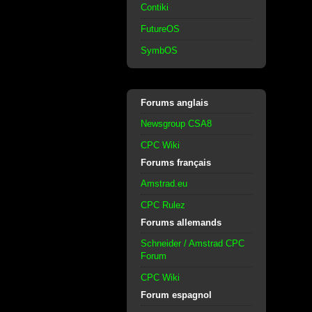
Contiki
FutureOS
SymbOS
Forums anglais
Newsgroup CSA8
CPC Wiki
Forums français
Amstrad.eu
CPC Rulez
Forums allemands
Schneider / Amstrad CPC
Forum
CPC Wiki
Forum espagnol