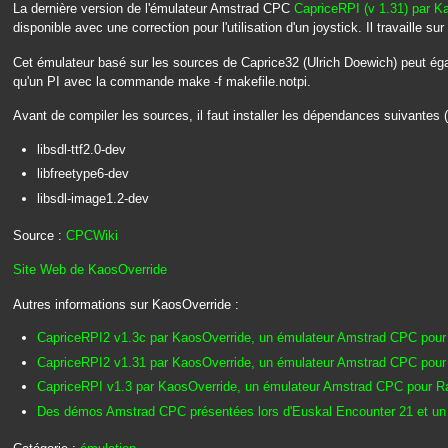
La dernière version de l'émulateur Amstrad CPC
CapriceRPI (v 1.31) par K
disponible avec une correction pour l'utilisation d'un joystick. Il travaille sur
Cet émulateur basé sur les sources de Caprice32 (Ulrich Doewich) peut ég
qu'un PI avec la commande make -f makefile.notpi.
Avant de compiler les sources, il faut installer les dépendances suivantes 
libsdl-ttf2.0-dev
libfreetype6-dev
libsdl-image1.2-dev
Source :
CPCWiki
Site Web de KaosOverride
Autres informations sur KaosOverride :
CapriceRPI2 v1.3c par KaosOverride, un émulateur Amstrad CPC pour
CapriceRPI2 v1.31 par KaosOverride, un émulateur Amstrad CPC pour
CapriceRPI v1.3 par KaosOverride, un émulateur Amstrad CPC pour R
Des démos Amstrad CPC présentées lors d'Euskal Encounter 21 et un 