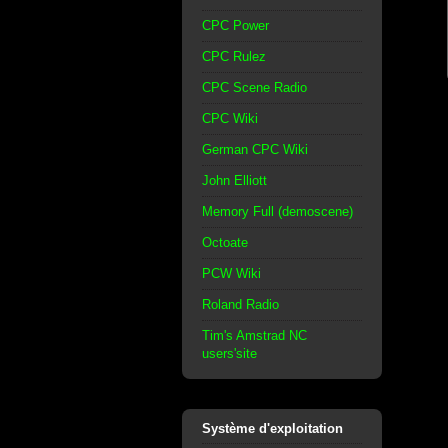
CPC Power
CPC Rulez
CPC Scene Radio
CPC Wiki
German CPC Wiki
John Elliott
Memory Full (demoscene)
Octoate
PCW Wiki
Roland Radio
Tim's Amstrad NC
users'site
Système d'exploitation