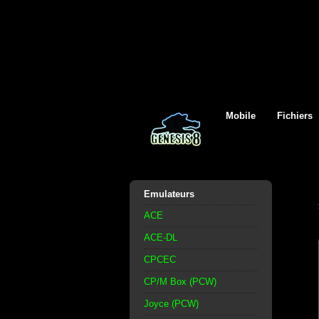
Mobile
Fichiers
Emulateurs
ACE
ACE-DL
CPCEC
CP/M Box (PCW)
Joyce (PCW)