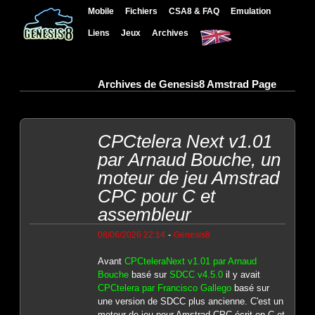
Mobile
Fichiers
CSA8 & FAQ
Emulation
Liens
Jeux
Archives
Archives de Genesis8 Amstrad Page
CPCtelera Next v1.01
par Arnaud Bouche, un
moteur de jeu Amstrad
CPC pour C et
assembleur
-
08/06/2026 22:14
Genesis8
Avant
CPCteleraNext v1.01 par Arnaud
Bouche
basé sur
SDCC v4.5.0
il y avait
CPCtelera par Francisco Gallego
basé sur
une version de SDCC plus ancienne. C'est un
moteur de jeu pour Amstrad CPC écrit en C et