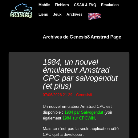
Mobile
Fichiers
CSA8 & FAQ
Emulation
Liens
Jeux
Archives
Archives de Genesis8 Amstrad Page
1984, un nouvel
émulateur Amstrad
CPC par salvogendut
(et plus)
-
07/06/2026 21:29
Genesis8
Un nouvel émulateur Amstrad CPC est
disponible :
1984 par Salvogendut
(voir
également
1984 sur CPCWiki
.
Mais ce n'est pas la seule application côté
CPC qu'il a développé :