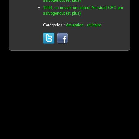
salvogendut (et plus)
1984, un nouvel émulateur Amstrad CPC par
salvogendut (et plus)
Catégories :
émulation
-
utilitaire