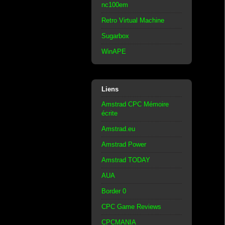
nc100em
Retro Virtual Machine
Sugarbox
WinAPE
Liens
Amstrad CPC Mémoire
écrite
Amstrad.eu
Amstrad Power
Amstrad TODAY
AUA
Border 0
CPC Game Reviews
CPCMANIA