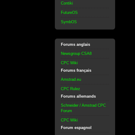
Contiki
FutureOS
SymbOS
Forums anglais
Newsgroup CSA8
CPC Wiki
Forums français
Amstrad.eu
CPC Rulez
Forums allemands
Schneider / Amstrad CPC
Forum
CPC Wiki
Forum espagnol