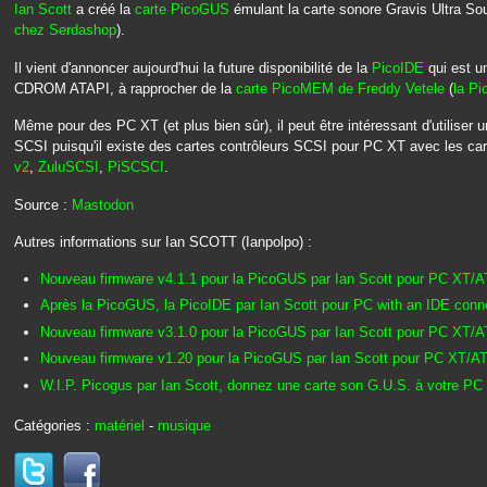
Ian Scott
a créé la
carte PicoGUS
émulant la carte sonore Gravis Ultra So
chez Serdashop
).
Il vient d'annoncer aujourd'hui la future disponibilité de la
PicoIDE
qui est u
CDROM ATAPI, à rapprocher de la
carte PicoMEM de Freddy Vetele
(
la P
Même pour des PC XT (et plus bien sûr), il peut être intéressant d'utiliser 
SCSI puisqu'il existe des cartes contrôleurs SCSI pour PC XT avec les car
v2
,
ZuluSCSI
,
PiSCSCI
.
Source :
Mastodon
Autres informations sur Ian SCOTT (Ianpolpo) :
Nouveau firmware v4.1.1 pour la PicoGUS par Ian Scott pour PC XT/A
Après la PicoGUS, la PicoIDE par Ian Scott pour PC with an IDE conn
Nouveau firmware v3.1.0 pour la PicoGUS par Ian Scott pour PC XT/A
Nouveau firmware v1.20 pour la PicoGUS par Ian Scott pour PC XT/AT
W.I.P. Picogus par Ian Scott, donnez une carte son G.U.S. à votre P
Catégories :
matériel
-
musique