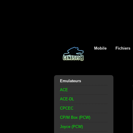
Mobile
Fichiers
Emulateurs
ACE
ACE-DL
CPCEC
CP/M Box (PCW)
Joyce (PCW)