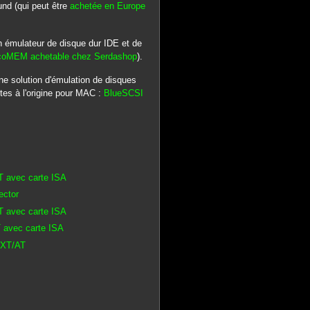
und (qui peut être
achetée en Europe
n émulateur de disque dur IDE et de
icoMEM achetable chez Serdashop
).
une solution d'émulation de disques
tes à l'origine pour MAC :
BlueSCSI
T avec carte ISA
ector
T avec carte ISA
 avec carte ISA
C XT/AT