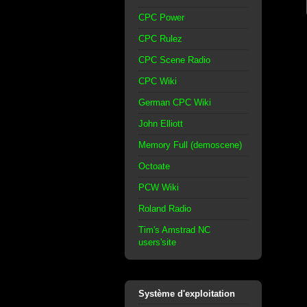
CPC Power
CPC Rulez
CPC Scene Radio
CPC Wiki
German CPC Wiki
John Elliott
Memory Full (demoscene)
Octoate
PCW Wiki
Roland Radio
Tim's Amstrad NC
users'site
Système d'exploitation