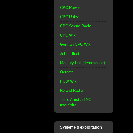
CPC Power
CPC Rulez
CPC Scene Radio
CPC Wiki
German CPC Wiki
John Elliott
Memory Full (demoscene)
Octoate
PCW Wiki
Roland Radio
Tim's Amstrad NC
users'site
Système d'exploitation