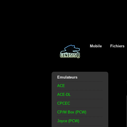
Mobile
Fichiers
Emulateurs
ACE
ACE-DL
CPCEC
CP/M Box (PCW)
Joyce (PCW)