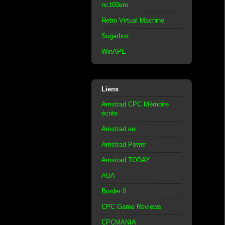
nc100em
Retro Virtual Machine
Sugarbox
WinAPE
Liens
Amstrad CPC Mémoire
écrite
Amstrad.eu
Amstrad Power
Amstrad TODAY
AUA
Border 0
CPC Game Reviews
CPCMANIA