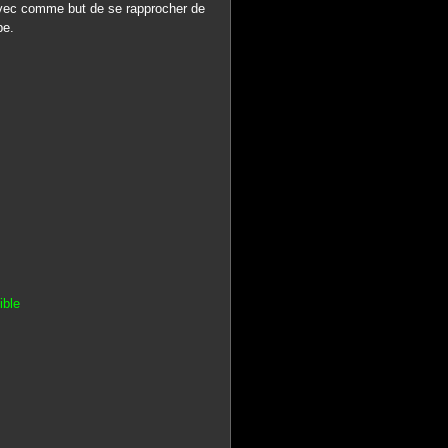
vec comme but de se rapprocher de
be.
ible