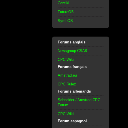
Contiki
FutureOS
SymbOS
Forums anglais
Newsgroup CSA8
CPC Wiki
Forums français
Amstrad.eu
CPC Rulez
Forums allemands
Schneider / Amstrad CPC
Forum
CPC Wiki
Forum espagnol