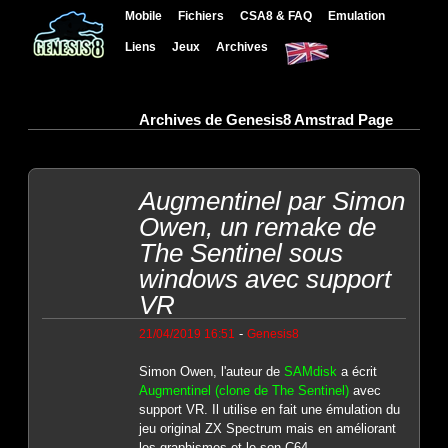
Mobile
Fichiers
CSA8 & FAQ
Emulation
Liens
Jeux
Archives
Archives de Genesis8 Amstrad Page
Augmentinel par Simon
Owen, un remake de
The Sentinel sous
windows avec support
VR
-
21/04/2019 16:51
Genesis8
Simon Owen, l'auteur de
SAMdisk
a écrit
Augmentinel (clone de The Sentinel)
avec
support VR. Il utilise en fait une émulation du
jeu original ZX Spectrum mais en améliorant
les graphismes et le son C64.