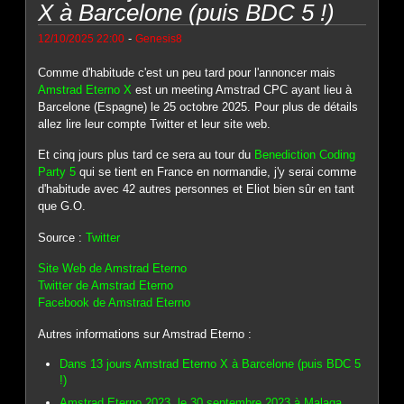
X à Barcelone (puis BDC 5 !)
-
12/10/2025 22:00
Genesis8
Comme d'habitude c'est un peu tard pour l'annoncer mais
Amstrad Eterno X
est un meeting Amstrad CPC ayant lieu à
Barcelone (Espagne) le 25 octobre 2025. Pour plus de détails
allez lire leur compte Twitter et leur site web.
Et cinq jours plus tard ce sera au tour du
Benediction Coding
Party 5
qui se tient en France en normandie, j'y serai comme
d'habitude avec 42 autres personnes et Eliot bien sûr en tant
que G.O.
Source :
Twitter
Site Web de Amstrad Eterno
Twitter de Amstrad Eterno
Facebook de Amstrad Eterno
Autres informations sur Amstrad Eterno :
Dans 13 jours Amstrad Eterno X à Barcelone (puis BDC 5
!)
Amstrad Eterno 2023, le 30 septembre 2023 à Malaga