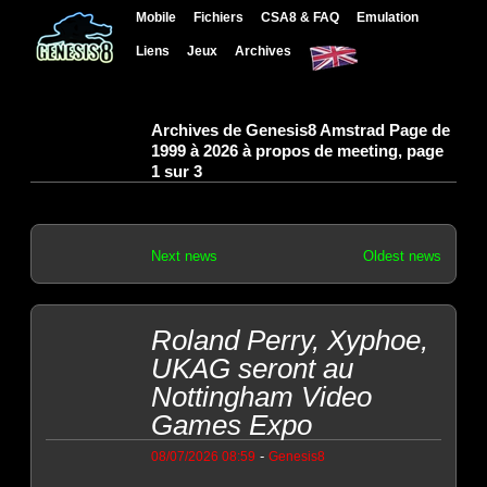
Mobile
Fichiers
CSA8 & FAQ
Emulation
Liens
Jeux
Archives
Archives de Genesis8 Amstrad Page de
1999 à 2026 à propos de meeting, page
1 sur 3
Next news
Oldest news
Roland Perry, Xyphoe,
UKAG seront au
Nottingham Video
Games Expo
-
08/07/2026 08:59
Genesis8