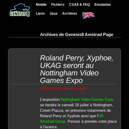
Mobile
Fichiers
CSA8 & FAQ
Emulation
Liens
Jeux
Archives
Archives de Genesis8 Amstrad Page
Roland Perry, Xyphoe,
UKAG seront au
Nottingham Video
Games Expo
-
08/07/2026 08:59
Genesis8
L'exposition
Nottingham Video Games Expo
se tiendra le samedi 18 juillet à Nottingham,
Crown Plazza, en présence notamment de
Roland Perry et Xyphoe ainsi que l'
UK
Amstrad Group
. Pensez à prendre votre place
à l'avance.