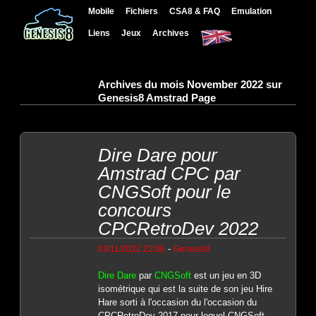
Mobile
Fichiers
CSA8 & FAQ
Emulation
Liens
Jeux
Archives
Archives du mois November 2022 sur
Genesis8 Amstrad Page
Dire Dare pour
Amstrad CPC par
CNGSoft pour le
concours
CPCRetroDev 2022
-
03/11/2022 22:06
Genesis8
Dire Dare
par
CNGSoft
est un jeu en 3D
isométrique qui est la suite de son jeu Hire
Hare sorti à l'occasion du l'occasion du
CPCRetroDev 2017 pour lequel CNGSoft