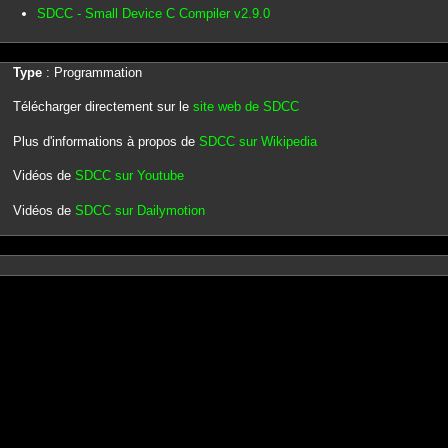
SDCC - Small Device C Compiler v2.9.0
Type
: Programmation
Télécharger directement sur le
site web de SDCC
Plus d'informations à propos de
SDCC sur Wikipedia
Vidéos de
SDCC sur Youtube
Vidéos de
SDCC sur Dailymotion