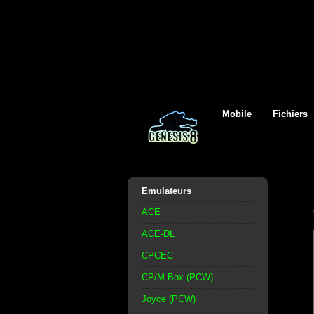
Mobile
Fichiers
Emulateurs
ACE
ACE-DL
CPCEC
CP/M Box (PCW)
Joyce (PCW)