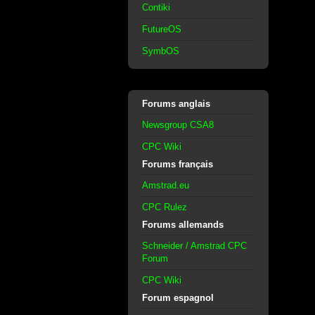
Contiki
FutureOS
SymbOS
Forums anglais
Newsgroup CSA8
CPC Wiki
Forums français
Amstrad.eu
CPC Rulez
Forums allemands
Schneider / Amstrad CPC
Forum
CPC Wiki
Forum espagnol