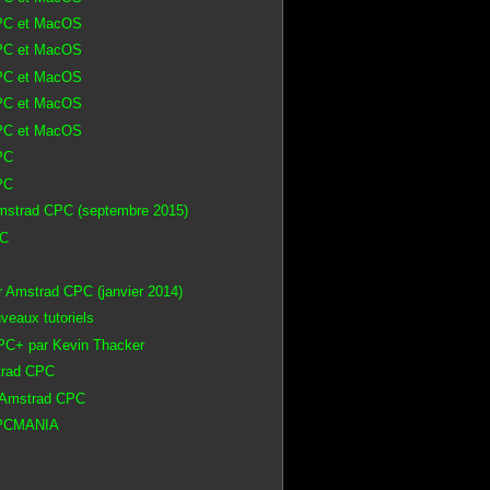
 PC et MacOS
 PC et MacOS
 PC et MacOS
 PC et MacOS
 PC et MacOS
PC
PC
Amstrad CPC (septembre 2015)
PC
r Amstrad CPC (janvier 2014)
veaux tutoriels
 CPC+ par Kevin Thacker
trad CPC
r Amstrad CPC
 CPCMANIA