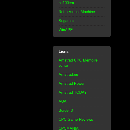
nc100em
Retro Virtual Machine
Sugarbox
WinAPE
Liens
Amstrad CPC Mémoire
écrite
Amstrad.eu
Amstrad Power
Amstrad TODAY
AUA
Border 0
CPC Game Reviews
CPCMANIA