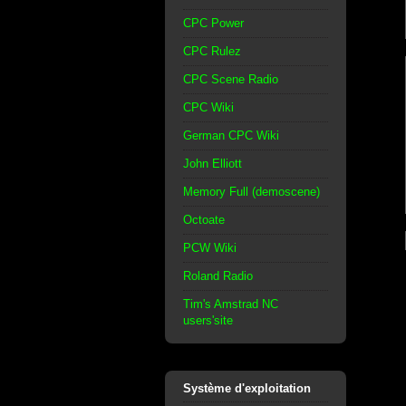
CPC Power
CPC Rulez
CPC Scene Radio
CPC Wiki
German CPC Wiki
John Elliott
Memory Full (demoscene)
Octoate
PCW Wiki
Roland Radio
Tim's Amstrad NC
users'site
Système d'exploitation