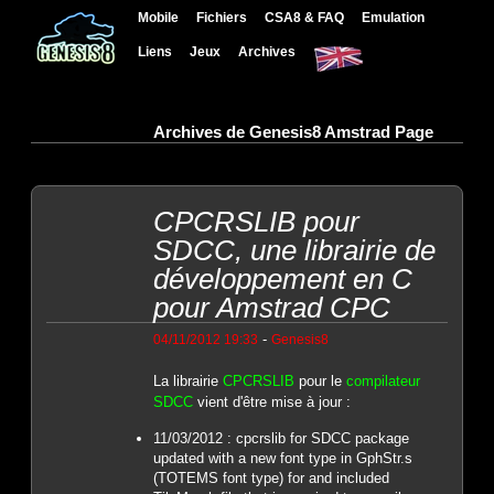
Mobile
Fichiers
CSA8 & FAQ
Emulation
Liens
Jeux
Archives
Archives de Genesis8 Amstrad Page
CPCRSLIB pour
SDCC, une librairie de
développement en C
pour Amstrad CPC
-
04/11/2012 19:33
Genesis8
La librairie
CPCRSLIB
pour le
compilateur
SDCC
vient d'être mise à jour :
11/03/2012 : cpcrslib for SDCC package
updated with a new font type in GphStr.s
(TOTEMS font type) for and included