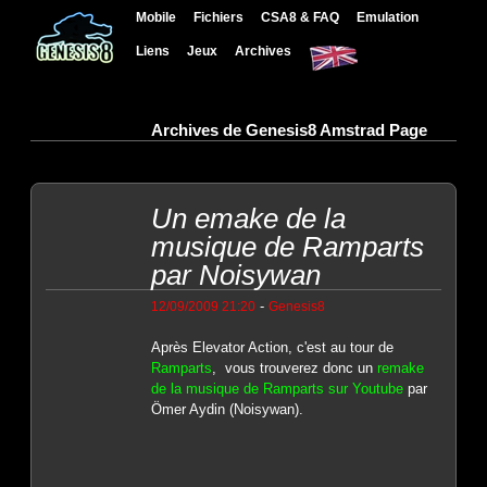
Mobile
Fichiers
CSA8 & FAQ
Emulation
Liens
Jeux
Archives
Archives de Genesis8 Amstrad Page
Un emake de la
musique de Ramparts
par Noisywan
-
12/09/2009 21:20
Genesis8
Après Elevator Action, c'est au tour de
Ramparts
, vous trouverez donc un
remake
de la musique de Ramparts sur Youtube
par
Ömer Aydin (Noisywan).