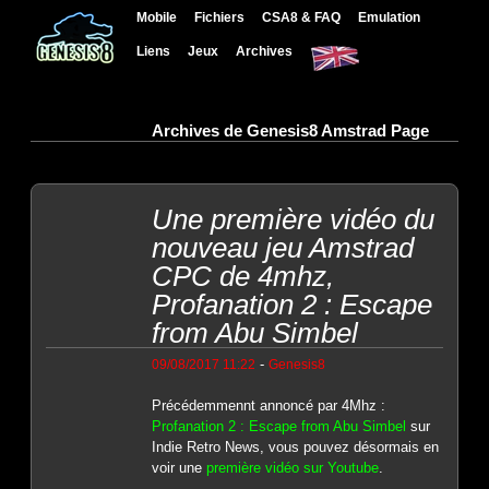
Mobile
Fichiers
CSA8 & FAQ
Emulation
Liens
Jeux
Archives
Archives de Genesis8 Amstrad Page
Une première vidéo du
nouveau jeu Amstrad
CPC de 4mhz,
Profanation 2 : Escape
from Abu Simbel
-
09/08/2017 11:22
Genesis8
Précédemmennt annoncé par 4Mhz :
Profanation 2 : Escape from Abu Simbel
sur
Indie Retro News, vous pouvez désormais en
voir une
première vidéo sur Youtube
.