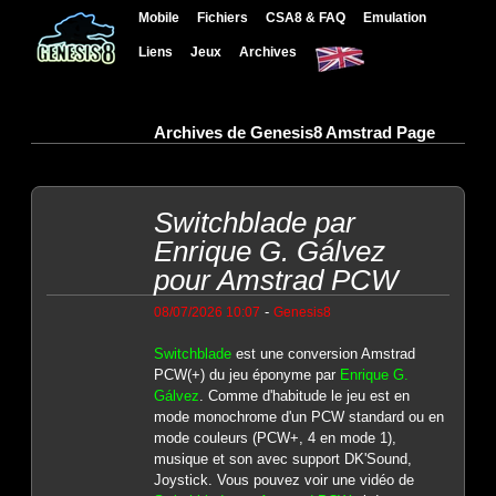
Mobile
Fichiers
CSA8 & FAQ
Emulation
Liens
Jeux
Archives
Archives de Genesis8 Amstrad Page
Switchblade par
Enrique G. Gálvez
pour Amstrad PCW
-
08/07/2026 10:07
Genesis8
Switchblade
est une conversion Amstrad
PCW(+) du jeu éponyme par
Enrique G.
Gálvez
. Comme d'habitude le jeu est en
mode monochrome d'un PCW standard ou en
mode couleurs (PCW+, 4 en mode 1),
musique et son avec support DK'Sound,
Joystick. Vous pouvez voir une vidéo de