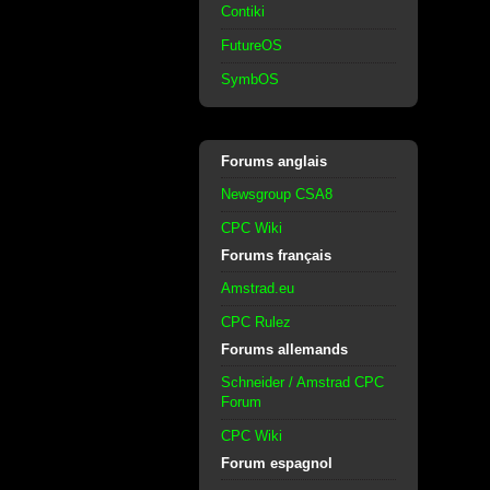
Contiki
FutureOS
SymbOS
Forums anglais
Newsgroup CSA8
CPC Wiki
Forums français
Amstrad.eu
CPC Rulez
Forums allemands
Schneider / Amstrad CPC
Forum
CPC Wiki
Forum espagnol