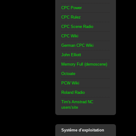
CPC Power
CPC Rulez
CPC Scene Radio
CPC Wiki
German CPC Wiki
John Elliott
Memory Full (demoscene)
Octoate
PCW Wiki
Roland Radio
Tim's Amstrad NC
users'site
Système d'exploitation