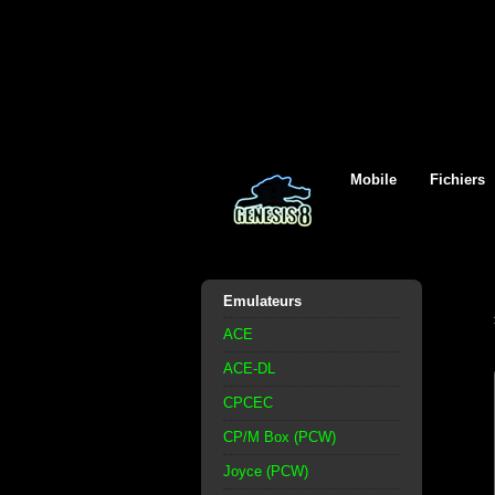
Mobile
Fichiers
Emulateurs
ACE
ACE-DL
CPCEC
CP/M Box (PCW)
Joyce (PCW)