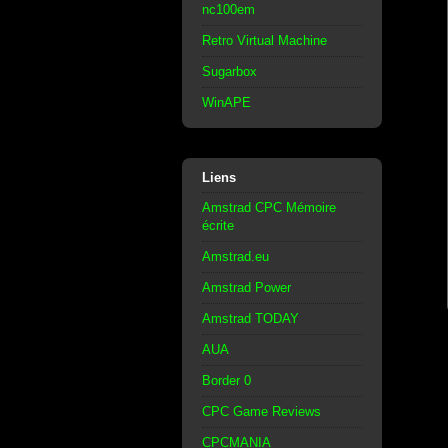
nc100em
Retro Virtual Machine
Sugarbox
WinAPE
Liens
Amstrad CPC Mémoire
écrite
Amstrad.eu
Amstrad Power
Amstrad TODAY
AUA
Border 0
CPC Game Reviews
CPCMANIA