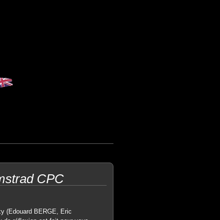
 Amstrad CPC
axy (Edouard BERGE, Eric