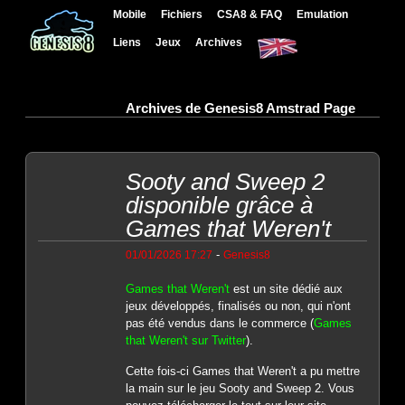
Mobile
Fichiers
CSA8 & FAQ
Emulation
Liens
Jeux
Archives
Archives de Genesis8 Amstrad Page
Sooty and Sweep 2
disponible grâce à
Games that Weren't
-
01/01/2026 17:27
Genesis8
Games that Weren't
est un site dédié aux
jeux développés, finalisés ou non, qui n'ont
pas été vendus dans le commerce (
Games
that Weren't sur Twitter
).
Cette fois-ci Games that Weren't a pu mettre
la main sur le jeu Sooty and Sweep 2. Vous