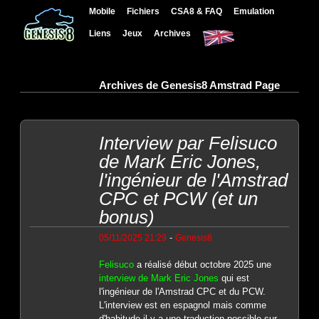
Mobile
Fichiers
CSA8 & FAQ
Emulation
Liens
Jeux
Archives
Archives de Genesis8 Amstrad Page
Interview par Felisuco
de Mark Eric Jones,
l'ingénieur de l'Amstrad
CPC et PCW (et un
bonus)
-
05/11/2025 21:29
Genesis8
Felisuco
a réalisé début octobre 2025 une
interview de Mark Eric Jones
qui est
l'ingénieur de l'Amstrad CPC et du PCW.
L'interview est en espagnol mais comme
d'habitude il y a une traduction possible sur