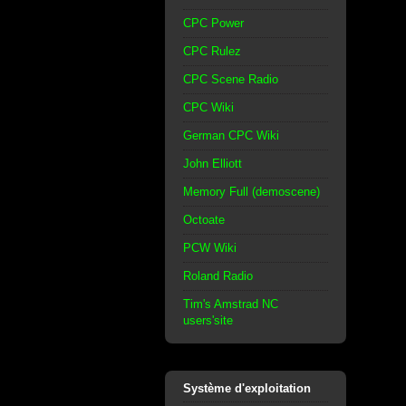
CPC Power
CPC Rulez
CPC Scene Radio
CPC Wiki
German CPC Wiki
John Elliott
Memory Full (demoscene)
Octoate
PCW Wiki
Roland Radio
Tim's Amstrad NC
users'site
Système d'exploitation