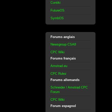
Contiki
FutureOS
SymbOS
Forums anglais
Newsgroup CSA8
CPC Wiki
Forums français
Amstrad.eu
CPC Rulez
Forums allemands
Schneider / Amstrad CPC
Forum
CPC Wiki
Forum espagnol