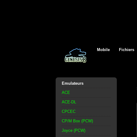
Mobile
Fichiers
Emulateurs
ACE
ACE-DL
CPCEC
CP/M Box (PCW)
Joyce (PCW)