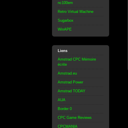
nc100em
Retro Virtual Machine
Sugarbox
WinAPE
Liens
Amstrad CPC Mémoire
écrite
Amstrad.eu
Amstrad Power
Amstrad TODAY
AUA
Border 0
CPC Game Reviews
CPCMANIA