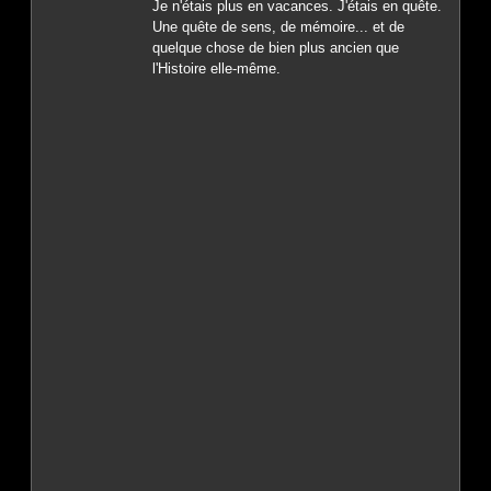
Je n'étais plus en vacances. J'étais en quête.
Une quête de sens, de mémoire... et de
quelque chose de bien plus ancien que
l'Histoire elle-même.