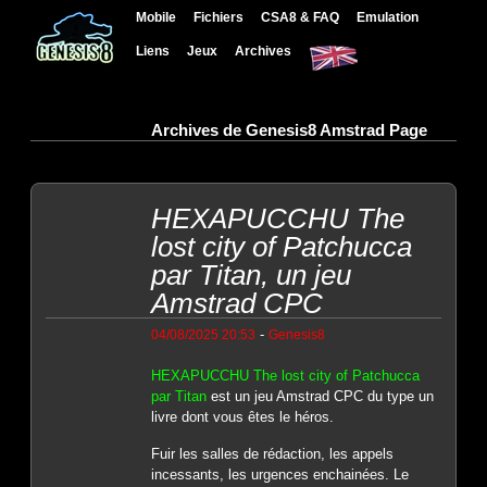
Mobile
Fichiers
CSA8 & FAQ
Emulation
Liens
Jeux
Archives
Archives de Genesis8 Amstrad Page
HEXAPUCCHU The
lost city of Patchucca
par Titan, un jeu
Amstrad CPC
-
04/08/2025 20:53
Genesis8
HEXAPUCCHU The lost city of Patchucca
par Titan
est un jeu Amstrad CPC du type un
livre dont vous êtes le héros.
Fuir les salles de rédaction, les appels
incessants, les urgences enchainées. Le