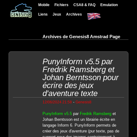
Mobile
Fichiers
CSA8 & FAQ
Emulation
Liens
Jeux
Archives
Archives de Genesis8 Amstrad Page
PunyInform v5.5 par
Fredrik Ramsberg et
Johan Berntsson pour
écrire des jeux
d'aventure texte
-
12/06/2024 21:58
Genesis8
PunyInform v5.5
par
Fredrik Ramsberg
et
Johan Berntsson est un librairie écrite en
langage Inform 6. PunyInform permets de
créer des jeux d'aventure (pur texte, pas de
support pour des images contrairement à