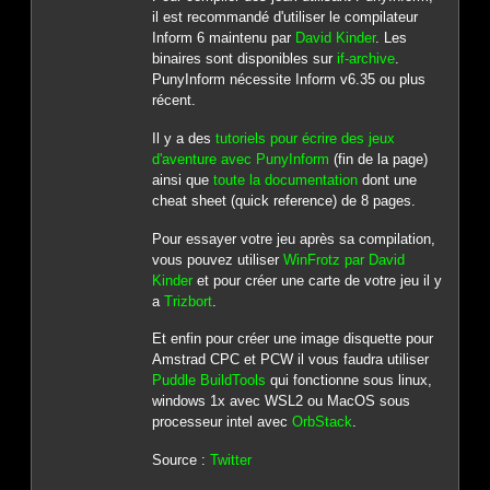
il est recommandé d'utiliser le compilateur
Inform 6 maintenu par
David Kinder
. Les
binaires sont disponibles sur
if-archive
.
PunyInform nécessite Inform v6.35 ou plus
récent.
Il y a des
tutoriels pour écrire des jeux
d'aventure avec PunyInform
(fin de la page)
ainsi que
toute la documentation
dont une
cheat sheet (quick reference) de 8 pages.
Pour essayer votre jeu après sa compilation,
vous pouvez utiliser
WinFrotz par David
Kinder
et pour créer une carte de votre jeu il y
a
Trizbort
.
Et enfin pour créer une image disquette pour
Amstrad CPC et PCW il vous faudra utiliser
Puddle BuildTools
qui fonctionne sous linux,
windows 1x avec WSL2 ou MacOS sous
processeur intel avec
OrbStack
.
Source :
Twitter