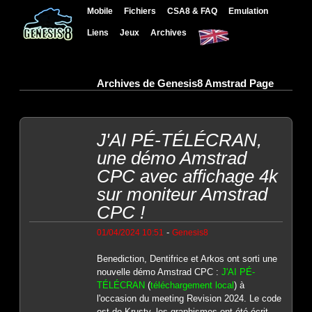
Mobile
Fichiers
CSA8 & FAQ
Emulation
Liens
Jeux
Archives
Archives de Genesis8 Amstrad Page
J'AI PÉ-TÉLÉCRAN,
une démo Amstrad
CPC avec affichage 4k
sur moniteur Amstrad
CPC !
-
01/04/2024 10:51
Genesis8
Benediction, Dentifrice et Arkos ont sorti une
nouvelle démo Amstrad CPC :
J'AI PÉ-
TÉLÉCRAN
(
téléchargement local
) à
l'occasion du meeting Revision 2024. Le code
est de Krusty, les graphismes ont été écrit