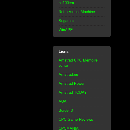
nc100em
Retro Virtual Machine
Sugarbox
WinAPE
Liens
Amstrad CPC Mémoire
écrite
Amstrad.eu
Amstrad Power
Amstrad TODAY
AUA
Border 0
CPC Game Reviews
CPCMANIA