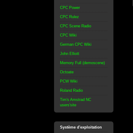
CPC Power
CPC Rulez
CPC Scene Radio
CPC Wiki
German CPC Wiki
John Elliott
Memory Full (demoscene)
Octoate
PCW Wiki
Roland Radio
Tim's Amstrad NC
users'site
Système d'exploitation