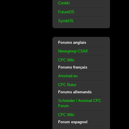
Contiki
FutureOS
SymbOS
Forums anglais
Newsgroup CSA8
CPC Wiki
Forums français
Amstrad.eu
CPC Rulez
Forums allemands
Schneider / Amstrad CPC
Forum
CPC Wiki
Forum espagnol