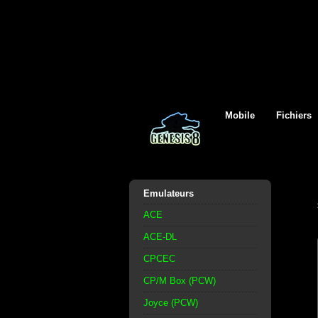
Mobile
Fichiers
Emulateurs
ACE
ACE-DL
CPCEC
CP/M Box (PCW)
Joyce (PCW)