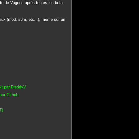
site de Vogons après toutes les beta
aux (mod, s3m, etc...), même sur un
it par FreddyV
sur Github
T)