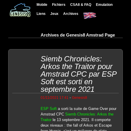
Mobile
Fichiers
CSA8 & FAQ
Emulation
Liens
Jeux
Archives
Archives de Genesis8 Amstrad Page
Siemb Chronicles:
Arkos the Traitor pour
Amstrad CPC par ESP
Soft est sorti en
septembre 2021
-
01/11/2021 17:41
Genesis8
ESP Soft
a sorti la suite de Game Over pour
Amstrad CPC
Siemb Chronicles: Arkos the
Traitor
le 13 septembre 2021. Il comporte
deux niveaux : the fall of Arkos et Escape
from Hypsis, c'est un mélange de plate-