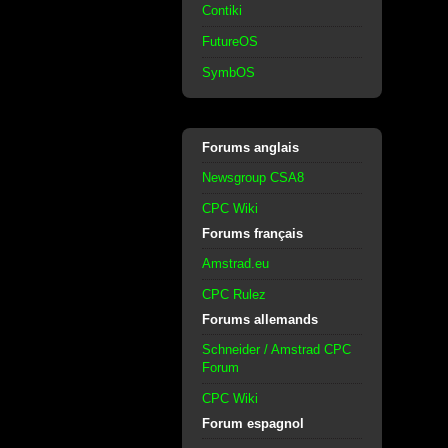
Contiki
FutureOS
SymbOS
Forums anglais
Newsgroup CSA8
CPC Wiki
Forums français
Amstrad.eu
CPC Rulez
Forums allemands
Schneider / Amstrad CPC
Forum
CPC Wiki
Forum espagnol