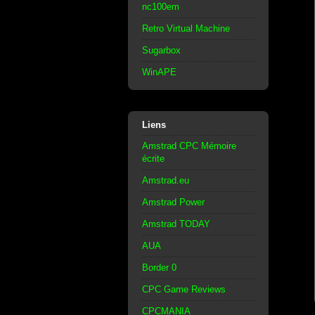
nc100em
Retro Virtual Machine
Sugarbox
WinAPE
Liens
Amstrad CPC Mémoire
écrite
Amstrad.eu
Amstrad Power
Amstrad TODAY
AUA
Border 0
CPC Game Reviews
CPCMANIA