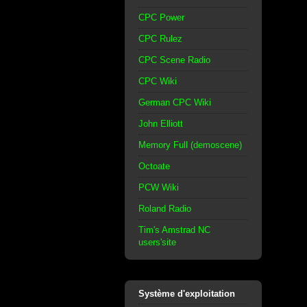
CPC Power
CPC Rulez
CPC Scene Radio
CPC Wiki
German CPC Wiki
John Elliott
Memory Full (demoscene)
Octoate
PCW Wiki
Roland Radio
Tim's Amstrad NC
users'site
Système d'exploitation