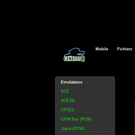
Mobile
Fichiers
Emulateurs
ACE
ACE-DL
CPCEC
CP/M Box (PCW)
Joyce (PCW)