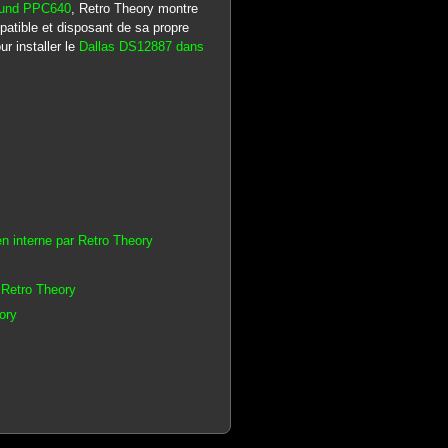
ound PPC640
, Retro Theory montre
tible et disposant de sa propre
r installer le
Dallas DS12887 dans
 interne par Retro Theory
 Retro Theory
ory