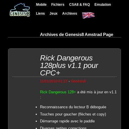
Mobile
Fichiers
CSA8 & FAQ
Emulation
Liens
Jeux
Archives
Archives de Genesis8 Amstrad Page
Rick Dangerous
128plus v1.1 pour
CPC+
-
11/01/2010 01:13
Genesis8
Rick Dangerous 128+
a été mis à jour en v1.1
:
Reconnaissance du lecteur B déboguée
Touches pour gaucher (flèches et copy)
Démarrage rapide avec le paddle
Diverses petites corrections