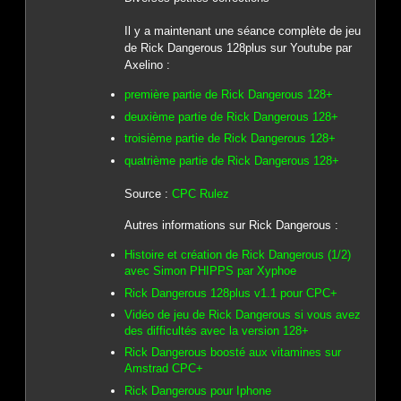
Il y a maintenant une séance complète de jeu
de Rick Dangerous 128plus sur Youtube par
Axelino :
première partie de Rick Dangerous 128+
deuxième partie de Rick Dangerous 128+
troisième partie de Rick Dangerous 128+
quatrième partie de Rick Dangerous 128+
Source :
CPC Rulez
Autres informations sur Rick Dangerous :
Histoire et création de Rick Dangerous (1/2)
avec Simon PHIPPS par Xyphoe
Rick Dangerous 128plus v1.1 pour CPC+
Vidéo de jeu de Rick Dangerous si vous avez
des difficultés avec la version 128+
Rick Dangerous boosté aux vitamines sur
Amstrad CPC+
Rick Dangerous pour Iphone