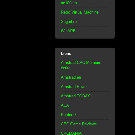
nc100em
Retro Virtual Machine
Sugarbox
WinAPE
Liens
Amstrad CPC Mémoire
écrite
Amstrad.eu
Amstrad Power
Amstrad TODAY
AUA
Border 0
CPC Game Reviews
CPCMANIA