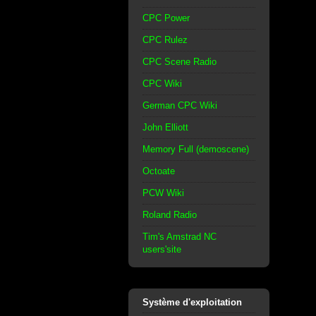
CPC Power
CPC Rulez
CPC Scene Radio
CPC Wiki
German CPC Wiki
John Elliott
Memory Full (demoscene)
Octoate
PCW Wiki
Roland Radio
Tim's Amstrad NC
users'site
Système d'exploitation