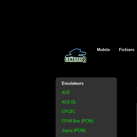
Mobile
Fichiers
Emulateurs
ACE
ACE-DL
CPCEC
CP/M Box (PCW)
Joyce (PCW)