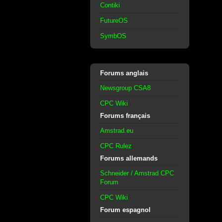
Contiki
FutureOS
SymbOS
Forums anglais
Newsgroup CSA8
CPC Wiki
Forums français
Amstrad.eu
CPC Rulez
Forums allemands
Schneider / Amstrad CPC
Forum
CPC Wiki
Forum espagnol