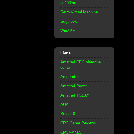
nc100em
Retro Virtual Machine
Sugarbox
WinAPE
Liens
Amstrad CPC Mémoire
écrite
Amstrad.eu
Amstrad Power
Amstrad TODAY
AUA
Border 0
CPC Game Reviews
CPCMANIA