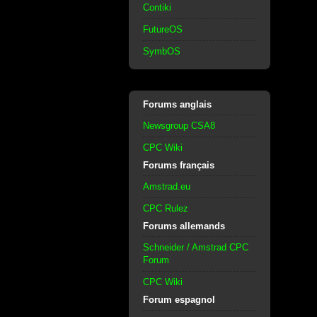
Contiki
FutureOS
SymbOS
Forums anglais
Newsgroup CSA8
CPC Wiki
Forums français
Amstrad.eu
CPC Rulez
Forums allemands
Schneider / Amstrad CPC
Forum
CPC Wiki
Forum espagnol