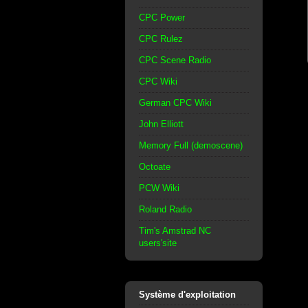
CPC Power
CPC Rulez
CPC Scene Radio
CPC Wiki
German CPC Wiki
John Elliott
Memory Full (demoscene)
Octoate
PCW Wiki
Roland Radio
Tim's Amstrad NC
users'site
Système d'exploitation