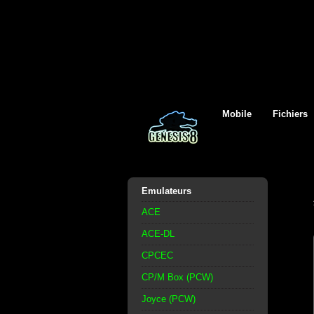
Mobile
Fichiers
Emulateurs
ACE
ACE-DL
CPCEC
CP/M Box (PCW)
Joyce (PCW)