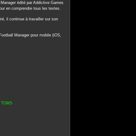
all Manager édité par Addictive Games
pour en comprendre tous les textes.
, il continue à travailler sur son
Football Manager pour mobile (iOS,
in TOMS