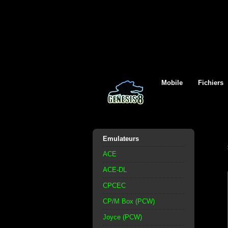
Mobile
Fichiers
Emulateurs
ACE
ACE-DL
CPCEC
CP/M Box (PCW)
Joyce (PCW)