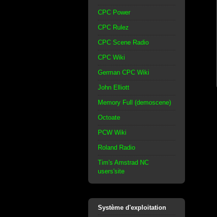
CPC Power
CPC Rulez
CPC Scene Radio
CPC Wiki
German CPC Wiki
John Elliott
Memory Full (demoscene)
Octoate
PCW Wiki
Roland Radio
Tim's Amstrad NC
users'site
Système d'exploitation