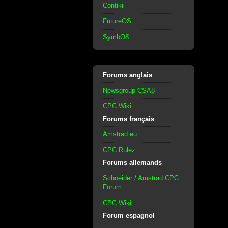
Contiki
FutureOS
SymbOS
Forums anglais
Newsgroup CSA8
CPC Wiki
Forums français
Amstrad.eu
CPC Rulez
Forums allemands
Schneider / Amstrad CPC
Forum
CPC Wiki
Forum espagnol