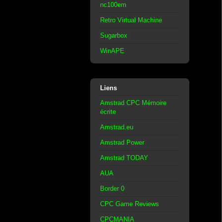
nc100em
Retro Virtual Machine
Sugarbox
WinAPE
Liens
Amstrad CPC Mémoire
écrite
Amstrad.eu
Amstrad Power
Amstrad TODAY
AUA
Border 0
CPC Game Reviews
CPCMANIA