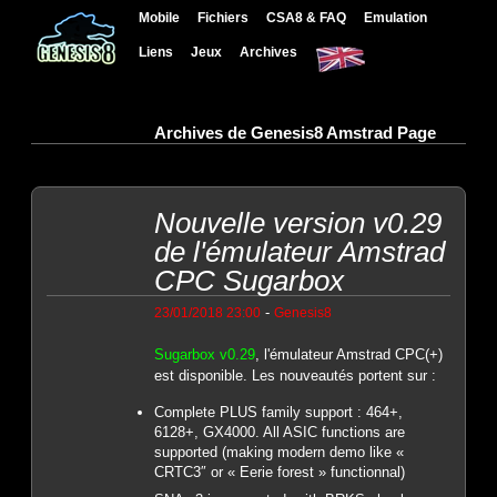
Mobile
Fichiers
CSA8 & FAQ
Emulation
Liens
Jeux
Archives
Archives de Genesis8 Amstrad Page
Nouvelle version v0.29
de l'émulateur Amstrad
CPC Sugarbox
-
23/01/2018 23:00
Genesis8
Sugarbox v0.29
, l'émulateur Amstrad CPC(+)
est disponible. Les nouveautés portent sur :
Complete PLUS family support : 464+,
6128+, GX4000. All ASIC functions are
supported (making modern demo like «
CRTC3″ or « Eerie forest » functionnal)