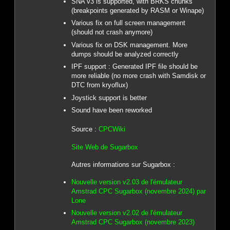
SNA v3 is supported, with BRKS chunks
(breakpoints generated by RASM or Winape)
Various fix on full screen management
(should not crash anymore)
Various fix on DSK management. More
dumps should be analyzed correctly
IPF support : Generated IPF file should be
more reliable (no more crash with Samdisk or
DTC from kryoflux)
Joystick support is better
Sound have been reworked
Source :
CPCWiki
Site Web de Sugarbox
Autres informations sur Sugarbox :
Nouvelle version v2.03 de l'émulateur
Amstrad CPC Sugarbox (novembre 2024) par
Lone
Nouvelle version v2.02 de l'émulateur
Amstrad CPC Sugarbox (novembre 2023)