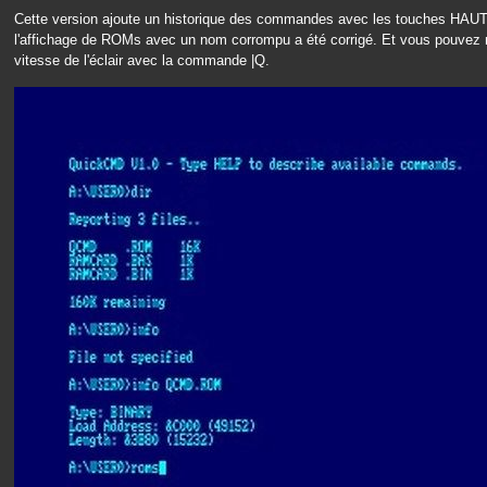
Cette version ajoute un historique des commandes avec les touches HAUT 
l'affichage de ROMs avec un nom corrompu a été corrigé. Et vous pouvez
vitesse de l'éclair avec la commande |Q.