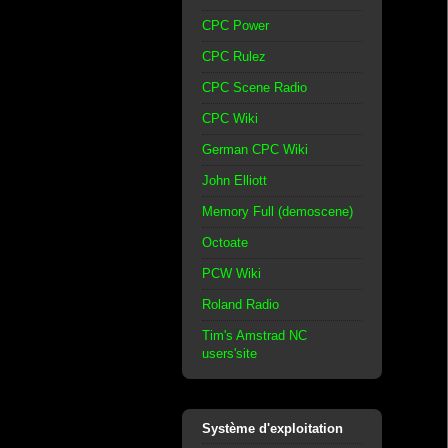
CPC Power
CPC Rulez
CPC Scene Radio
CPC Wiki
German CPC Wiki
John Elliott
Memory Full (demoscene)
Octoate
PCW Wiki
Roland Radio
Tim's Amstrad NC
users'site
Système d'exploitation