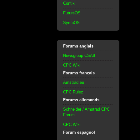
Contiki
FutureOS
SymbOS
Forums anglais
Newsgroup CSA8
CPC Wiki
Forums français
Amstrad.eu
CPC Rulez
Forums allemands
Schneider / Amstrad CPC
Forum
CPC Wiki
Forum espagnol