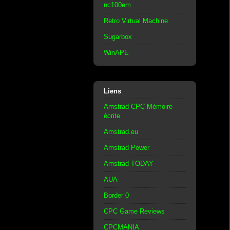
nc100em
Retro Virtual Machine
Sugarbox
WinAPE
Liens
Amstrad CPC Mémoire
écrite
Amstrad.eu
Amstrad Power
Amstrad TODAY
AUA
Border 0
CPC Game Reviews
CPCMANIA