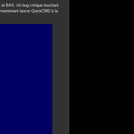
et BAS. Un bug critique touchant
 maintenant lancer QuickCMD à la