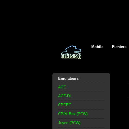
Mobile
Fichiers
Emulateurs
ACE
ACE-DL
CPCEC
CP/M Box (PCW)
Joyce (PCW)