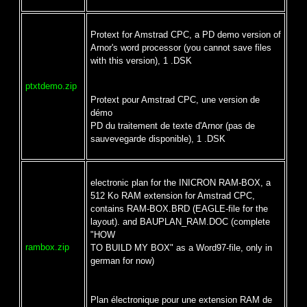
Protext for Amstrad CPC, a PD demo version of
Arnor's word processor (you cannot save files
with this version), 1 .DSK
ptxtdemo.zip
Protext pour Amstrad CPC, une version de
démo
PD du traitement de texte d'Arnor (pas de
sauvevegarde disponible), 1 .DSK
electronic plan for the INICRON RAM-BOX, a
512 Ko RAM extension for Amstrad CPC,
contains RAM-BOX.BRD (EAGLE-file for the
layout). and BAUPLAN_RAM.DOC (complete
"HOW
rambox.zip
TO BUILD MY BOX" as a Word97-file, only in
german for now)
Plan électronique pour une extension RAM de