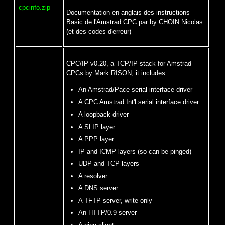
cpcinfo.zip
Documentation en anglais des instructions
Basic de l'Amstrad CPC par by CHOIN Nicolas
(et des codes d'erreur)
CPC/IP v0.20, a TCP/IP stack for Amstrad
CPCs by Mark RISON, it includes :
An Amstrad/Pace serial interface driver
A CPC Amstrad Int'l serial interface driver
A loopback driver
A SLIP layer
A PPP layer
IP and ICMP layers (so can be pinged)
UDP and TCP layers
A resolver
A DNS server
A TFTP server, write-only
An HTTP/0.9 server