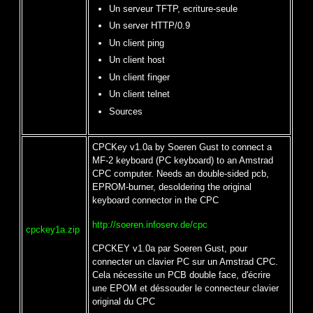
Un serveur TFTP, ecriture-seule
Un server HTTP/0.9
Un client ping
Un client host
Un client finger
Un client telnet
Sources
CPCKey v1.0a by Soeren Gust to connect a
MF-2 keyboard (PC keyboard) to an Amstrad
CPC computer. Needs an double-sided pcb,
EPROM-burner, desoldering the original
keyboard connector in the CPC
http://soeren.infoserv.de/cpc
cpckey1a.zip
CPCKEY v1.0a par Soeren Gust, pour
connecter un clavier PC sur un Amstrad CPC.
Cela nécessite un PCB double face, d'écrire
une EPOM et déssouder le connecteur clavier
original du CPC