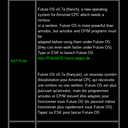
Future OS v0.7a (french), a new operating
system for Amstrad CPC which needs a
rombox
or a rambox, Future OS is more powerful than
amsdos, but amsdos and CP/M programs must
be
adapted before using them under Future OS
(they can even work faster under Future OS).
Type or ESK to launch Future OS
http://FutureOS.home.pages.de
fos7-fr.zip
Future OS v0.7a (français), un nouveau systèm
d'exploitation pour Amstrad CPC qui nécessite
une rombox ou une rambox. Future OS est plus
puissant qu'amsdos, mais les programmes
amsdos et CP/M doivent être adaptés pour
fonctionner sous Future OS (ils peuvent même
fonctionner plus rapidement sous Future OS).
Tapez ou ESK pour lancer Future OS