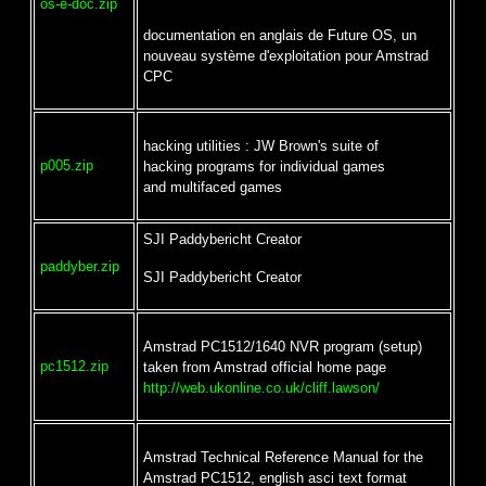
os-e-doc.zip
documentation en anglais de Future OS, un
nouveau système d'exploitation pour Amstrad
CPC
hacking utilities : JW Brown's suite of
p005.zip
hacking programs for individual games
and multifaced games
SJI Paddybericht Creator
paddyber.zip
SJI Paddybericht Creator
Amstrad PC1512/1640 NVR program (setup)
pc1512.zip
taken from Amstrad official home page
http://web.ukonline.co.uk/cliff.lawson/
Amstrad Technical Reference Manual for the
Amstrad PC1512, english asci text format