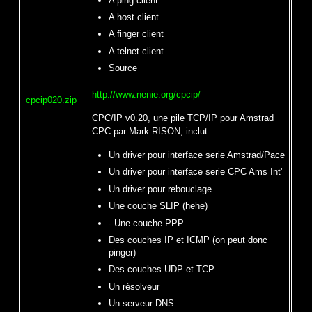
A ping client
A host client
A finger client
A telnet client
Source
http://www.nenie.org/cpcip/
cpcip020.zip
CPC/IP v0.20, une pile TCP/IP pour Amstrad
CPC par Mark RISON, inclut :
Un driver pour interface serie Amstrad/Pace
Un driver pour interface serie CPC Ams Int'
Un driver pour rebouclage
Une couche SLIP (hehe)
- Une couche PPP
Des couches IP et ICMP (on peut donc
pinger)
Des couches UDP et TCP
Un résolveur
Un serveur DNS