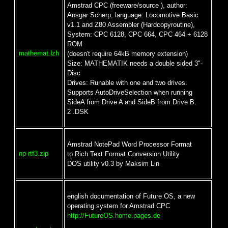
Amstrad CPC (freeware/source ), author:
Ansgar Scherp, language: Locomotive Basic
v1.1 and Z80 Assembler (Hardcopyroutine),
System: CPC 6128, CPC 664, CPC 464 + 6128
ROM
mathemat.lzh
(doesn't require 64kB memory extension)
Size: MATHEMATIK needs a double sided 3"-
Disc
Drives: Runable with one and two drives.
Supports AutoDriveSelection when running
SideA from Drive A and SideB from Drive B.
2 .DSK
Amstrad NotePad Word Processor Format
np-rtf3.zip
to Rich Text Format Conversion Utility
DOS utility v0.3 by Maksim Lin
english documentation of Future OS, a new
operating system for Amstrad CPC
http://FutureOS.home.pages.de