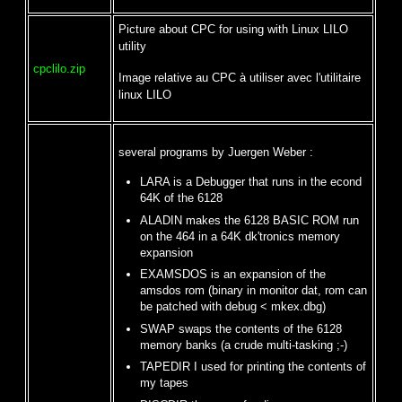
Picture about CPC for using with Linux LILO
utility
cpclilo.zip
Image relative au CPC à utiliser avec l'utilitaire
linux LILO
several programs by Juergen Weber :
LARA is a Debugger that runs in the econd
64K of the 6128
ALADIN makes the 6128 BASIC ROM run
on the 464 in a 64K dk'tronics memory
expansion
EXAMSDOS is an expansion of the
amsdos rom (binary in monitor dat, rom can
be patched with debug < mkex.dbg)
SWAP swaps the contents of the 6128
memory banks (a crude multi-tasking ;-)
TAPEDIR I used for printing the contents of
my tapes