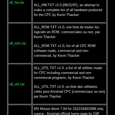
all_hw.zip
ALL_HW.TXT v2.0 (08/21/97), an attempt to
make a complete list of all hardware produced
for the CPC by Kevin Thacker
ALL_ROM.TXT v1.0, une liste de toutes les
logiciels en ROM, commerciales ou non, par
Kevin Thacker
all_rom.zip
ALL_ROM.TXT v1.0, list of all CPC ROM
software made, commercial and non-
commercial, by Kevin Thacker
ALL_UTIL.TXT v1.0, a list of all utilities made
for CPC including commercial and non-
commercial programs, by Kevin Thacker
all_util.zip
ALL_UTIL.TXT v1.0, un liste des utilitaires
créés pour Amstrad CPC (commerciaux ou non)
par Kevin Thacker
MS Mouse driver 7.04 for 1512/1640/2086 only,
source : Amstrad official home page by Cliff