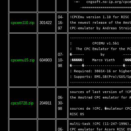
  -=-   cngsoft.no-ip.org/cpce
04-
!CPCEmu version 1.10 for RISC 
cpcem110.zip
301422
16-
the newest release of the Amst
97
------------------------------
¦          CPCEMU v1.5b1      
¦  The CPC Emulator for the PC
07-
�------        by         ----
cpcemu15.zip
604903
10-
¦�����¦    Marco Vieth    ¦���
98
�-----�-------------------�---
¦ Required: 386SX-16 or higher
¦ Supports: EMS,SB(Pro)/GUS/Sp
sources of last version of !CP
06-
the Amstrad CPC emulator for A
cpcs0728.zip
204911
30-
98
sources de !CPC, �mulateur CPC
multi-task !CPC (11-247-1996),
06-
CPC emulator for Acorn RISC OS