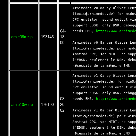
Arnimedes v0.8a by Oliver Lenz
(toxic@arnimedes.de) for msdos
CPC emulator, sound output via
support EDSK, only DSK, debugg
04-
needs EMS, 
http://www.arnimed
arnie08a.zip
193146
18-
00
Arnimedes v0.8a par Oliver Len
(toxic@arnimedes.de) pour msdo
Amstrad CPC, son MIDI, ne supp
l'EDSK, seulement le DSK, debu
Arnimedes v1.0a by Oliver Lenz
(toxic@arnimedes.de) for win9x
CPC emulator, sound output via
support EDSK, only DSK, debugg
08-
needs EMS, 
http://www.arnimed
arnie10w.zip
176190
20-
02
Arnimedes v1.0a par Oliver Len
(toxic@arnimedes.de) pour win9
Amstrad CPC, son MIDI, ne supp
l'EDSK, seulement le DSK, debu