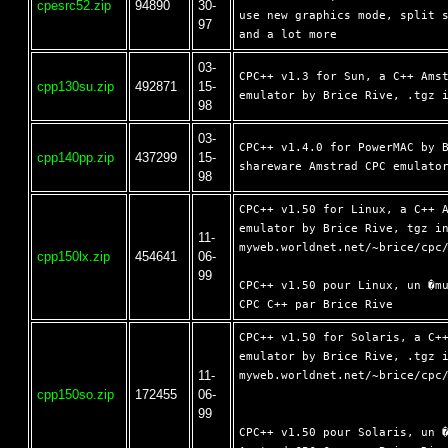
cpesrc52.zip
94890
30-
use new graphics mode, split s
97
03-
CPC++ v1.3 for Sun, a C++ Amst
cpp130su.zip
492871
15-
98
03-
CPC++ v1.4.0 for PowerMAC by B
cpp140pp.zip
437299
15-
98
CPC++ v1.50 for Linux, a C++ A
emulator by Brice Rive, tgz in
11-
myweb.worldnet.net/~brice/cpc/
cpp150lx.zip
454641
06-
99
CPC++ v1.50 pour Linux, un �mu
CPC++ v1.50 for Solaris, a C++
emulator by Brice Rive, .tgz i
11-
myweb.worldnet.net/~brice/cpc/
cpp150so.zip
172455
06-
99
CPC++ v1.50 pour Solaris, un �