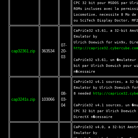
CPC 32 bit pour MSDOS par Ulri
ROMs incluses avec la permissi
Locomotive, necessite 8 Mo de 
CaPriCe32 v3.61, a 32-bit Amst
Emulator by

07-
http://caprice32.cybercube.co
cap32361.zip
363534
20-
03
CaPriCe32 v3.61, un �mulateur 
bit par Ulrich Doewich pour wi
CaPriCe32 v4.1 sources, a 32-b
Emulator by Ulrich Doewich for
08-
8 needed 
http://caprice32.cyb
cap3241s.zip
103066
03-
04
CaPriCe32 v4.1 sources, un �mu
CPC 32 bit par Ulrich Doewich 
CaPriCe32 v4.0, a 32-bit Amstr
Emulator by
