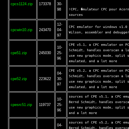
cpcs1124.zip
173378
30-
98
!CPC, �mulateur CPC pour Acorn
12-
CPC emulator for windows v1.0 
cpcwin10.zip
243470
04-
97
CPE v5.1, a CPC emulator on PC
10-
Schmidt, handles overscan a lo
cpe51.zip
245030
25-
use new graphics mode, split s
96
CPE v5.2, a CPC emulator on PC
04-
Schmidt, handles overscan a lo
cpe52.zip
223622
30-
use new graphics mode, split s
97
sources of CPE v5.1, a CPC emu
10-
Bernd Schmidt, handles oversca
cpesrc51.zip
119737
25-
use new graphics mode, split s
96
sources of CPE v5.2, a CPC emu
04-
Bernd Schmidt, handles oversca