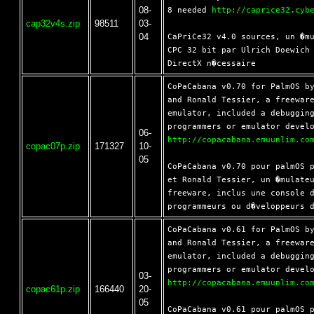
08-
8 needed 
http://caprice32.cyb
cap32v4s.zip
98511
03-
04
CaPriCe32 v4.0 sources, un �mu
CPC 32 bit par Ulrich Doewich 
CoPaCabana v0.70 for PalmOS by
and Ronald Tessier, a freeware
emulator, included a debugging
06-
http://copacabana.emuunlim.co
copac07p.zip
171327
10-
05
CoPaCabana v0.70 pour palmOS p
et Ronald Tessier, un �mulateu
freeware, inclus une console d
CoPaCabana v0.61 for PalmOS by
and Ronald Tessier, a freeware
emulator, included a debugging
03-
http://copacabana.emuunlim.co
copac61p.zip
166440
20-
05
CoPaCabana v0.61 pour palmOS p