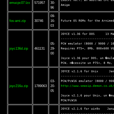
EmuCPC v0.7, an Amstrad CPC em
emucpc07.lzx
571957
30-
96
09-
fos-arni.zip
30746
16-
03
JOYCE v1.36 for DOS      13 Ma
------------------------------
05-
PCW emulator (8000 / 9000 / 10
joyc136d.zip
461131
29-
Requires P75+, 8Mb, 800x600 VG
00
Joyce v1.36 pour DOS, un �mula
JOYCE v2.1.6 for Unix      Jan
------------------------------
03-
joyc216u.zip
1789063
20-
http://www.seasip.demon.co.uk
05
Joyce v2.1.6 pour Unix, un �mu
JOYCE v2.1.6 for win9x    Janu
------------------------------