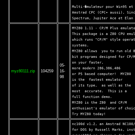
Multi-�mulateur pour Win95 et 
Amstrad CPC (CPC+ aussi), Sinc
MYZ80 1.11 - CP/M Plus emulato
This package is a Z80 CPU emul
which runs "CP/M" style operat
systems.

MYZ80 allows  you to run old 8
bit programs designed for CP/M
on your faster,

05-
more modern 286,386,486

myz80111.zip
104259
16-
or P5 based computer!  MYZ80

98
is the  fastest emulator

of its type,  as well as the

most  accurate.  This is a

full function demo.

MYZ80 is the Z80  and CP/M

enthusiast's emulator of choic
nc100d v1.2, an Amstrad NC100/
for DOS by Russell Marks, inst