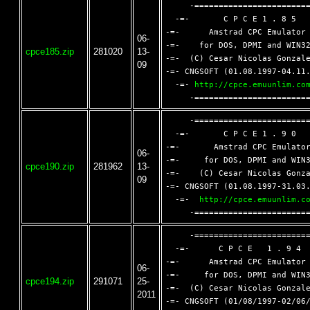
     -========================
  -=-       C P C E 1 . 8 5   
-=-      Amstrad CPC Emulator 
06-
-=-    for DOS, DPMI and WIN32
cpce185.zip
281020
13-
-=-  (C) Cesar Nicolas Gonzale
09
-=- CNGSOFT (01.08.1997-04.11.
  -=- 
http://cpce.emuunlim.co
     -========================
  -=-       C P C E 1 . 9 0   
-=-       Amstrad CPC Emulator
06-
-=-     for DOS, DPMI and WIN3
cpce190.zip
281962
13-
-=-    (C) Cesar Nicolas Gonza
09
-=- CNGSOFT (01.08.1997-31.03.
  -=-  
http://cpce.emuunlim.c
     -========================
  -=-	   C P C E   1 . 9 4	  -=-

-=-	 Amstrad CPC Emulator	    -=-

06-
-=-	for DOS, DPMI and WIN32     -=-

cpce194.zip
291071
25-
-=-  (C) Cesar Nicolas Gonzale
2011
-=- CNGSOFT (01/08/1997-02/06/