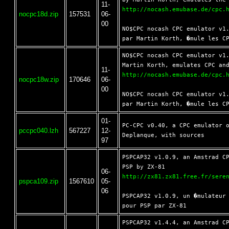
11-
http://nocash.emubase.de/cpc.
nocpc18d.zip
157531
06-
00
NO$CPC nocash CPC emulator v1.
NO$CPC nocash CPC emulator v1.
11-
http://nocash.emubase.de/cpc.
nocpc18w.zip
170646
06-
00
NO$CPC nocash CPC emulator v1.
01-
PC-CPC v0.40, a CPC emulator o
pccpc040.lzh
567227
12-
97
PSPCAP32 v1.0.9, an Amstrad CP
06-
http://zx81.zx81.free.fr/sere
pspca109.zip
1567610
05-
06
PSPCAP32 v1.0.9, un �mulateur 
PSPCAP32 v1.4.4, an Amstrad CP