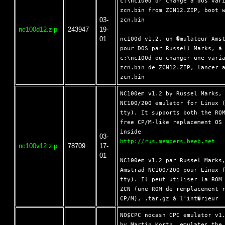
c:\nc100d or change a dos vari
zcn.bin from ZCN12.ZIP, boot w
03-
zcn.bin

nc100d12.zip
243947
19-
01
nc100d v1.2, un �mulateur Amst
pour DOS par Russell Marks, à 
c:\nc100d ou changer une varia
zcn.bin de ZCN12.ZIP, lancer a
NC100em v1.2 by Russel Marks, 
NC100/200 emulator for Linux (
tty). It supports both the ROM
free CP/M-like replacement OS 
03-
http://rus.members.beeb.net
nc100v12.zip
78709
17-
01
NC100em v1.2 par Russel Marks,
Amstrad NC100/200 pour Linux (
tty). Il peut utiliser la ROM 
ZCN (une ROM de remplacement r
NO$CPC nocash CPC emulator v1.