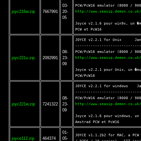
03-
joyc216w.zip
7667991
20-
http://www.seasip.demon.co.uk
05
Joyce v2.1.6 pour win9x, un �m
JOYCE v2.2.1 for Unix      Jan
------------------------------
08-
joyc221u.zip
2092991
23-
http://www.seasip.demon.co.uk
09
Joyce v2.2.1 pour Unix, un �mu
JOYCE v2.2.1 for windows    Ja
------------------------------
08-
joyc221w.zip
7241322
23-
http://www.seasip.demon.co.uk
09
Joyce v2.1.6 pour windows, un 
01-
JOYCE v1.1.2b2 for MAC, a PCW 
joyce112.zip
464374
05-