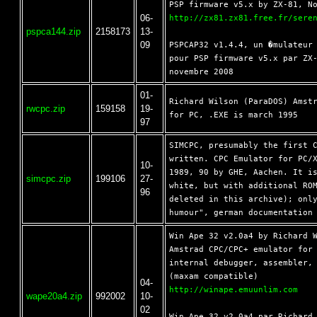
06-
http://zx81.zx81.free.fr/sere
pspca144.zip
2158173
13-
09
PSPCAP32 v1.4.4, un �mulateur 
pour PSP firmware v5.x par ZX-
01-
Richard Wilson (ParaDOS) Amstr
rwcpc.zip
159158
19-
97
SIMCPC, presumably the first C
written. CPC Emulator for PC/X
10-
1989, 90 by GHE, Aachen. It is
simcpc.zip
199106
27-
white, but with additional ROM
96
deleted in this archive); only
Win Ape 32 v2.0a4 by Richard W
Amstrad CPC/CPC+ emulator for 
internal debugger, assembler, 
04-
http://winape.emuunlim.com
wape20a4.zip
992002
10-
02
Win Ape 32 v2.0a4 par Richard 