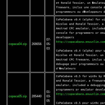
et Ronald Tessier, un �mulateu
freeware, inclus une console d
CoPaCabana v0.4 (alpha) for wi
Nicolas and Ronald Tessier, a 
Amstrad CPC emulator, included
console for programmers or emu
07-
http://copacabana.emuunlim.co
copaca04.zip
268656
05-
03
CoPaCabana v0.4 (alpha) pour w
Nicolas et Ronald Tessier, un 
Amstrad CPC freeware, inclus u
debugage pour programmeurs ou 
CoPaCabana v0.5 for win9x by R
and Ronald Tessier, a freeware
emulator, included a debugging
01-
http://copacabana.emuunlim.co
copaca05.zip
285440
03-
05
CoPaCabana v0.5 pour win9x par