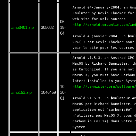
Arnold 04-January-2004, an Ams
Emulator by Kevin Thacker for 
06-
http://arnold.emuunlim.com/in
arno0401.zip
305032
19-
04
Arnold 4 janvier 2004, un �mul
CPC(+) par Kevin Thacker pour 
Arnold v1.5.3, an Amstrad CPC 
MacOS by Richard Bannister, th
is Carbonized. If you are not 
MacOS X, you must have CarbonL
10-
http://bannister.org/software
arno153.zip
1046459
30-
01
Arnold v1.5.3, un �mulateur Am
MacOS par Richard bannister, c
application est "carbonis�e", 
n'utilisez pas MacOS X, vous d
CarbonLib (v1.2+) dans votre r