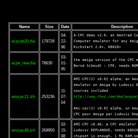
Name
Size
Date
Description
04-
A-CPC demo v2.0, an Amstrad Co
acpcde20.lha
179728
22-
Computer emulator for any Amig
96
03-
the amiga version of the CPC e
acpe_new.lha
78630
01-
95
AMI-CPC(2) v0.01 alpha, an Ams
emulator on Amiga by Ludovic D
11-
amicpc21.lzh
253236
07-
http://www.chez.com/deplanque
04
Ami-cpc(2) v0.01 alpha, un emu
02-
AMI-CPC v0.46, a CPC emulator 
amicpc46.lzh
269950
15-
Ludovic DEPLANQUE, needs 68020
98