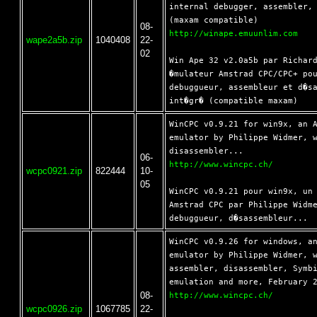
internal debugger, assembler, 
08-
http://winape.emuunlim.com
wape2a5b.zip
1040408
22-
02
Win Ape 32 v2.0a5b par Richard
�mulateur Amstrad CPC/CPC+ pou
debuggueur, assembleur et d�sa
WinCPC v0.9.21 for win9x, an A
emulator by Philippe Widmer, w
06-
http://www.wincpc.ch/
wcpc0921.zip
822444
10-
05
WinCPC v0.9.21 pour win9x, un 
Amstrad CPC par Philippe Widme
WinCPC v0.9.26 for windows, an
emulator by Philippe Widmer, w
assembler, disassembler, Symbi
08-
http://www.wincpc.ch/
wcpc0926.zip
1067785
22-