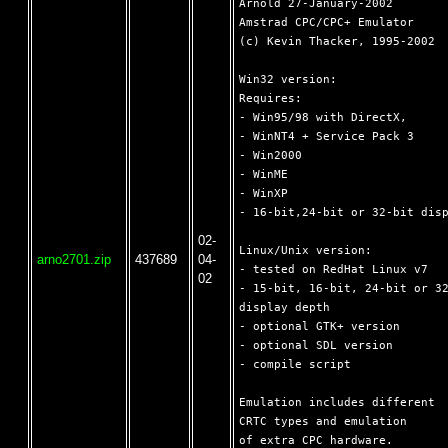
Arnold 27-January-2002

Amstrad CPC/CPC+ Emulator

(c) Kevin Thacker, 1995-2002

Win32 version:

Requires:

- Win95/98 with DirectX,

- WinNT4 + Service Pack 3

- Win2000

- WinME

- WinXP

- 16-bit,24-bit or 32-bit disp
02-
Linux/Unix version:

arno2701.zip
437689
04-
- tested on RedHat Linux v7

02
- 15-bit, 16-bit, 24-bit or 32
display depth

- optional GTK+ version

- optional SDL version

- compile script

Emulation includes different

CRTC types and emulation

of extra CPC hardware.
