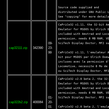
Source code supplied and

distributed under GNU Public L
CaPriCe32 v1.11, the 32-bit Am
Emulator for MSDOS by Ulrich D
included with Amstrad and Loco
permission, needs 8 MB RAM, VE
09-
SciTech Display Doctor, MF2 su
cap32111.zip
342390
23-
99
CaPriCe32 v1.11, l'emulateur A
bit pour MSDOS par Ulrich Doew
incluses avec la permission d'
Locomotive, necessite 8 Mo de 
CaPriCe32 v2.0 beta 2, the 32-
Emulator for MSDOS by Ulrich D
included with Amstrad and Loco
permission, needs 8 MB RAM, VE
01-
SciTech Display Doctor, MF2 su
cap322b2.zip
400084
20-
01
CaPriCe32 v2.0 beta 2, l'emula