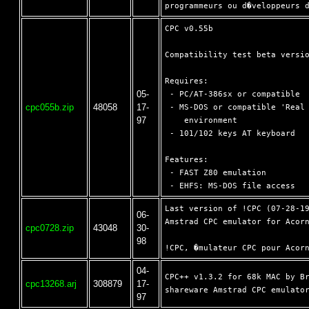
CPC v0.55b

Compatibility test beta versio
Requires:

05-
 - PC/AT-386sx or compatible

cpc055b.zip
48058
17-
 - MS-DOS or compatible 'Real 
97
    environment

 - 101/102 keys AT keyboard

Features:

 - FAST Z80 emulation

Last version of !CPC (07-28-19
06-
Amstrad CPC emulator for Acorn
cpc0728.zip
43048
30-
98
04-
CPC++ v1.3.2 for 68k MAC by Br
cpc13268.arj
308879
17-
97