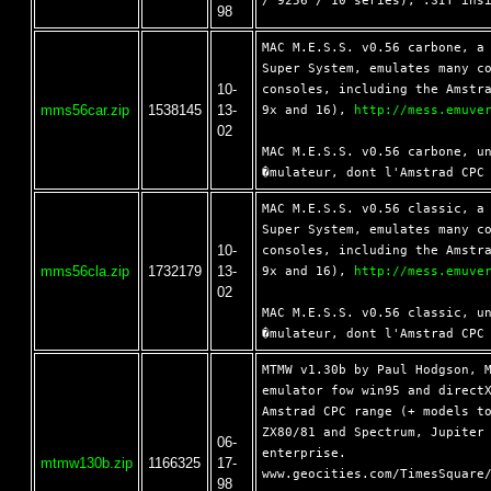
98
MAC M.E.S.S. v0.56 carbone, a 
Super System, emulates many co
10-
consoles, including the Amstra
mms56car.zip
1538145
13-
9x and 16), 
http://mess.emuve
02
MAC M.E.S.S. v0.56 carbone, un
MAC M.E.S.S. v0.56 classic, a 
Super System, emulates many co
10-
consoles, including the Amstra
mms56cla.zip
1732179
13-
9x and 16), 
http://mess.emuve
02
MAC M.E.S.S. v0.56 classic, un
MTMW v1.30b by Paul Hodgson, M
emulator fow win95 and directX
Amstrad CPC range (+ models to
ZX80/81 and Spectrum, Jupiter 
06-
enterprise.

mtmw130b.zip
1166325
17-
www.geocities.com/TimesSquare/
98