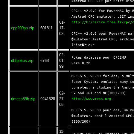
CPC++ v2.0.0 for PowerMAC by B
01-
http://bricerive.free.fr/cpc/
cpp200pp.zip
601811
17-
03
CPC++ v2.0.0 pour PowerMAC par
�mulateur Amstrad CPC, archive
02-
Pokes database pour CPCEMU

dbfpokes.zip
6768
01-
99
M.E.S.S. v0.89 for dos, a Mult
Super System, emulates many co
consoles, including the Amstra
02-
dmess89b.zip
9241528
27-
http://www.mess.org
05
M.E.S.S. v0.89 pour dos, un mu
�mulateur, dont l'Amstrad CPC,
11-