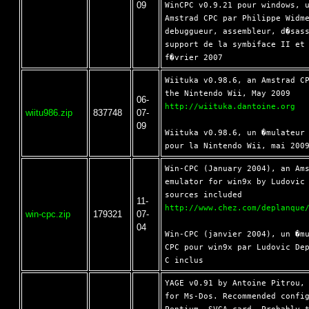
09
WinCPC v0.9.21 pour windows, u
Amstrad CPC par Philippe Widme
debuggueur, assembleur, d�sass
support de la symbiface II et 
Wiituka v0.98.6, an Amstrad CP
06-
http://wiituka.dantoine.org
wiitu986.zip
837748
07-
09
Wiituka v0.98.6, un �mulateur 
Win-CPC (January 2004), an Ams
emulator for win9x by Ludovic 
11-
http://www.chez.com/deplanque
win-cpc.zip
179321
07-
04
Win-CPC (janvier 2004), un �mu
CPC pour win9x par Ludovic Dep
YAGE v0.91 by Antoine Pitrou, 
for Ms-Dos. Recommended config