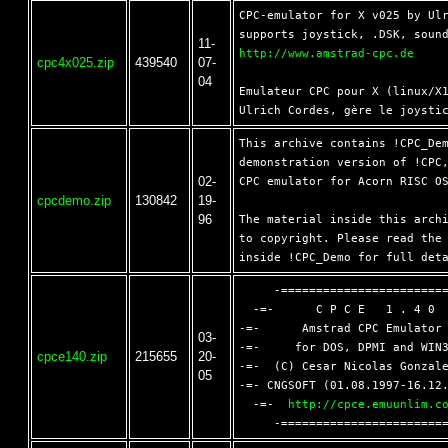
CPC-emulator for X v025 by Ulr
11-
http://www.amstrad-cpc.de
cpc4x025.zip
439540
07-
04
Emulateur CPC pour X (linux/X1
This archive contains !CPC_Dem
demonstration version of !CPC,
02-
CPC emulator for Acorn RISC OS
cpcdemo.zip
130842
19-
96
The material inside this archi
to copyright. Please read the 
     -========================
  -=-      C P C E   1 . 4 0  
-=-      Amstrad CPC Emulator 
03-
-=-     for DOS, DPMI and WIN3
cpce140.zip
215655
20-
-=-  (C) Cesar Nicolas Gonzale
05
-=- CNGSOFT (01.08.1997-16.12.
  -=-  
http://cpce.emuunlim.c