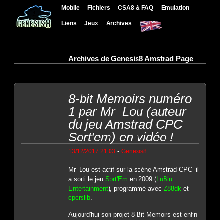
Mobile
Fichiers
CSA8 & FAQ
Emulation
Liens
Jeux
Archives
Archives de Genesis8 Amstrad Page
8-bit Memoirs numéro
1 par Mr_Lou (auteur
du jeu Amstrad CPC
Sort'em) en vidéo !
-
13/12/2017 21:03
Genesis8
Mr_Lou est actif sur la scène Amstrad CPC, il
a sorti le jeu
Sort'Em
en 2009 (
LuBlu
Entertainment
), programmé avec
Z88dk
et
cpcrslib
.
Aujourd'hui son projet 8-Bit Memoirs est enfin